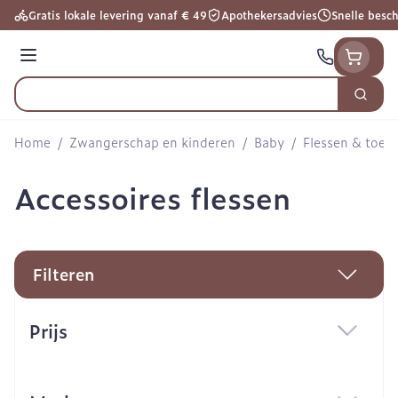
Ga naar de inhoud
Gratis lokale levering vanaf € 49
Apothekersadvies
Snelle besc
Menu
Zoek
Product, merk, categorie...
Home
/
Zwangerschap en kinderen
/
Baby
/
Flessen & toeb
Accessoires flessen
Filteren
Doorgaan naar productlijst
Prijs
filter