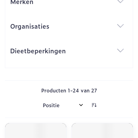
Merken
filter
Organisaties
filter
Dieetbeperkingen
filter
Producten
1
-
24
van
27
Sorteer op: