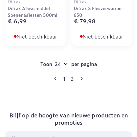
Difrax
Difrax
Difrax Afwasmiddel
Difrax S Flesverwarmer
Spenen&flessen 500ml
630
€ 6,99
€ 79,98
Niet beschikbaar
Niet beschikbaar
Toon
per pagina
Pagina's
U lees momenteel pagina
Pagina
1
2
Blijf op de hoogte van nieuwe producten en
promoties
E-mail adres