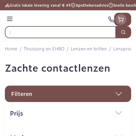
Ga naar de inhoud
Gratis lokale levering vanaf € 49
Apothekersadvies
Snelle besc
Menu
Zoek
Product, merk, categorie...
Home
/
Thuiszorg en EHBO
/
Lenzen en brillen
/
Lensprodu
Zachte contactlenzen
Filteren
Doorgaan naar productlijst
Prijs
filter