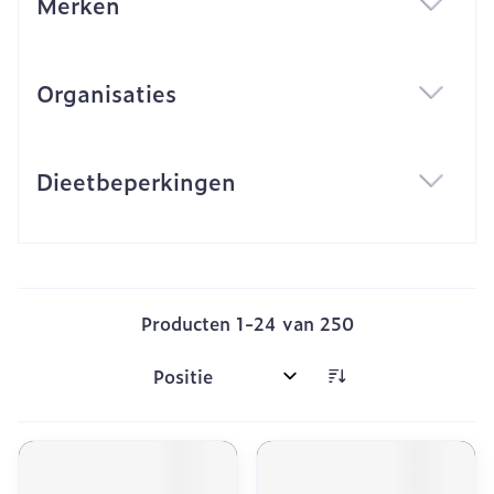
Merken
filter
Organisaties
filter
Dieetbeperkingen
filter
Producten
1
-
24
van
250
Sorteer op: