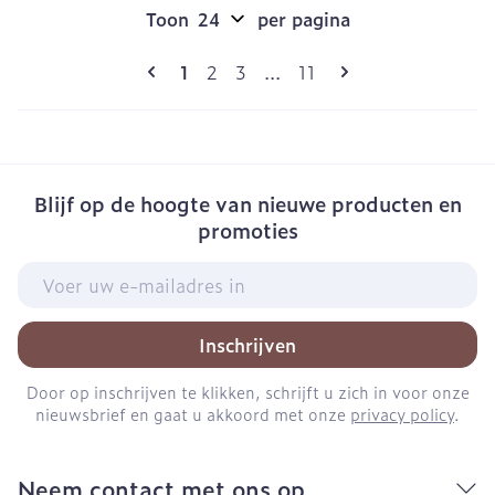
Toon
per pagina
Pagina's
U lees momenteel pagina
Pagina
Pagina
Pagina
1
2
3
...
11
Blijf op de hoogte van nieuwe producten en
promoties
E-mail adres
Inschrijven
Door op inschrijven te klikken, schrijft u zich in voor onze
nieuwsbrief en gaat u akkoord met onze
privacy policy
.
Neem contact met ons op