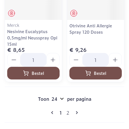
Geneesmiddel
Geneesmiddel
Merck
Otrivine Anti Allergie
Nesivine Eucalyptus
Spray 120 Doses
0,5mg/ml Neusspray Opl
15ml
€ 8,65
€ 9,26
Aantal
Aantal
Bestel
Bestel
Toon
per pagina
Pagina's
U lees momenteel pagina
Pagina
1
2