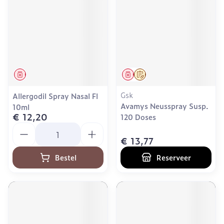
Geneesmiddel
Geneesmiddel
Op voorschrift
Gsk
Allergodil Spray Nasal Fl
Avamys Neusspray Susp.
10ml
€ 12,20
120 Doses
Aantal
€ 13,77
Bestel
Reserveer