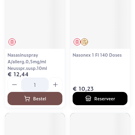
Geneesmiddel
Geneesmiddel
Op voorschrift
Nasasinuspray
Nasonex 1 Fl 140 Doses
A/allerg.0,5mg/ml
Neusspr.susp.10ml
€ 12,44
Aantal
€ 10,23
Bestel
Reserveer