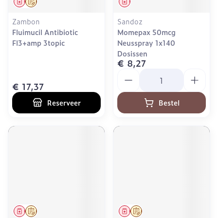
Geneesmiddel
Op voorschrift
Geneesmiddel
Zambon
Sandoz
Fluimucil Antibiotic
Momepax 50mcg
Fl3+amp 3topic
Neusspray 1x140
Dosissen
€ 8,27
Aantal
€ 17,37
Reserveer
Bestel
Geneesmiddel
Op voorschrift
Geneesmiddel
Op voorschrift