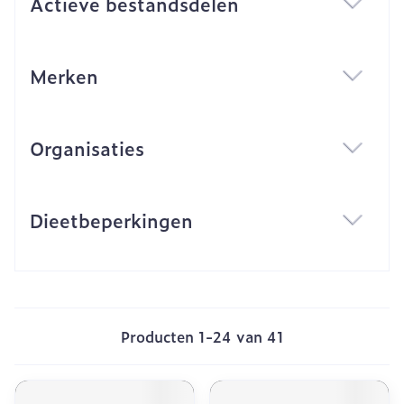
Actieve bestandsdelen
filter
Merken
filter
Organisaties
filter
Dieetbeperkingen
filter
Producten
1
-
24
van
41