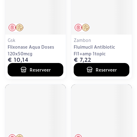
Geneesmiddel
Op voorschrift
Geneesmiddel
Op voorschrift
Gsk
Zambon
Flixonase Aqua Doses
Fluimucil Antibiotic
120x50mcg
Fl1+amp 1topic
€ 10,14
€ 7,22
Reserveer
Reserveer