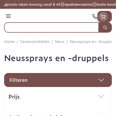
Ga naar de inhoud
Gratis lokale levering vanaf € 49
Apothekersadvies
Snelle besc
Menu
Zoek
Product, merk, categorie...
Home
/
Geneesmiddelen
/
Neus
/
Neussprays en -druppels
Neussprays en -druppels
Filteren
Doorgaan naar productlijst
Prijs
filter