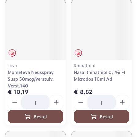
Geneesmiddel
Geneesmiddel
Teva
Rhinathiol
Mometeva Neusspray
Nasa Rhinathiol 0,1% Fl
Susp 50mcg/verstuiv.
Microdos 10ml Ad
Verst.140
€ 10,19
€ 8,82
Aantal
Aantal
Bestel
Bestel