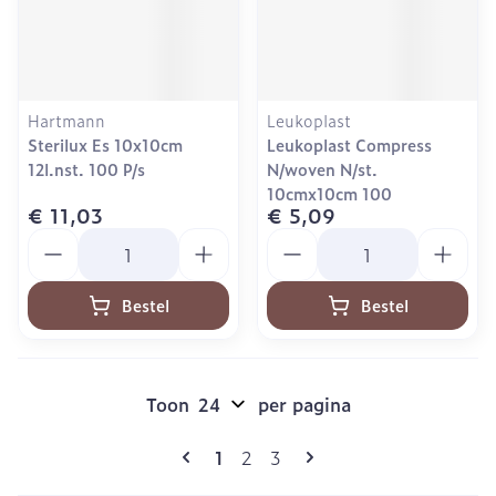
Hartmann
Leukoplast
Sterilux Es 10x10cm
Leukoplast Compress
12l.nst. 100 P/s
N/woven N/st.
10cmx10cm 100
€ 11,03
€ 5,09
Aantal
Aantal
Bestel
Bestel
Toon
per pagina
Pagina's
U lees momenteel pagina
Pagina
Pagina
1
2
3