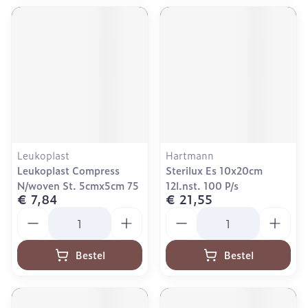
Leukoplast
Hartmann
Leukoplast Compress
Sterilux Es 10x20cm
N/woven St. 5cmx5cm 75
12l.nst. 100 P/s
€ 7,84
€ 21,55
Aantal
Aantal
Bestel
Bestel