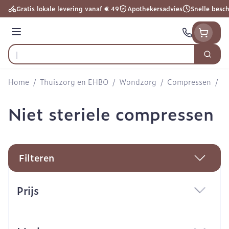
Ga naar de inhoud
Gratis lokale levering vanaf € 49
Apothekersadvies
Snelle besc
Menu
Zoek
Product, merk, categorie...
Home
/
Thuiszorg en EHBO
/
Wondzorg
/
Compressen
/
N
Niet steriele compressen
Filteren
Doorgaan naar productlijst
Prijs
filter