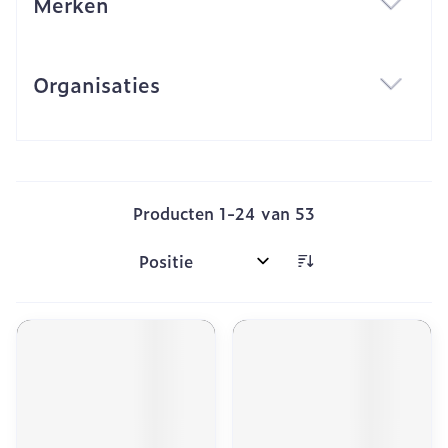
Merken
filter
Organisaties
filter
Producten
1
-
24
van
53
Sorteer op: