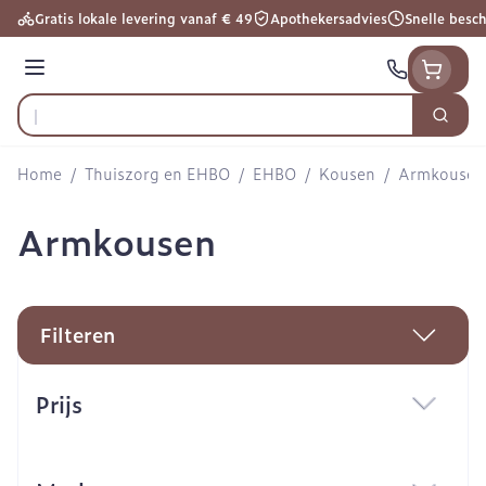
Ga naar de inhoud
Gratis lokale levering vanaf € 49
Apothekersadvies
Snelle besc
Menu
Zoek
Product, merk, categorie...
Home
/
Thuiszorg en EHBO
/
EHBO
/
Kousen
/
Armkousen
Armkousen
Filteren
Doorgaan naar productlijst
Prijs
filter