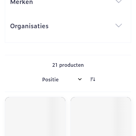
Merken
filter
Organisaties
filter
21
producten
Sorteer op: