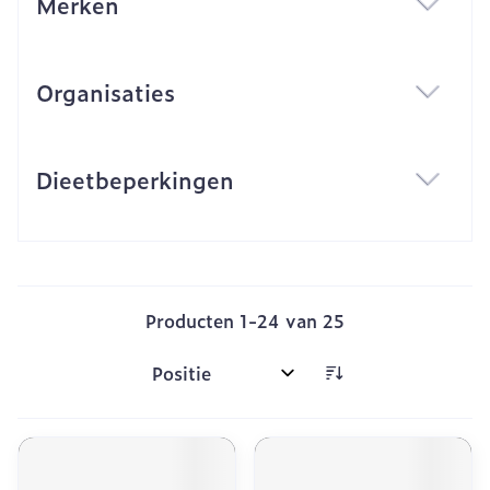
Merken
filter
Organisaties
filter
Dieetbeperkingen
filter
Producten
1
-
24
van
25
Sorteer op: