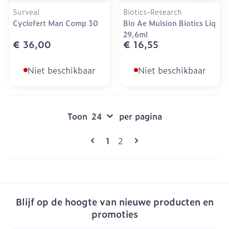
Surveal
Biotics-Research
Cyclofert Man Comp 30
Bio Ae Mulsion Biotics Liq
29,6ml
€ 36,00
€ 16,55
Niet beschikbaar
Niet beschikbaar
Toon
per pagina
Pagina's
U lees momenteel pagina
Pagina
1
2
Blijf op de hoogte van nieuwe producten en
promoties