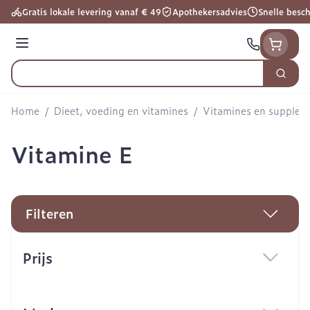
Ga naar de inhoud
Gratis lokale levering vanaf € 49
Apothekersadvies
Snelle besc
Menu
Zoek
Product, merk, categorie...
Home
/
Dieet, voeding en vitamines
/
Vitamines en supple
Vitamine E
Filteren
Doorgaan naar productlijst
Prijs
filter