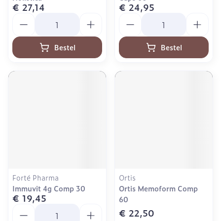
€ 27,14
€ 24,95
Aantal
Aantal
Bestel
Bestel
Forté Pharma
Ortis
Immuvit 4g Comp 30
Ortis Memoform Comp
€ 19,45
60
Aantal
€ 22,50