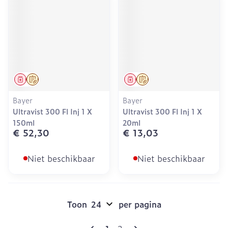
Geneesmiddel
Op voorschrift
Geneesmiddel
Op voorschrift
Bayer
Bayer
Ultravist 300 Fl Inj 1 X
Ultravist 300 Fl Inj 1 X
150ml
20ml
€ 52,30
€ 13,03
Niet beschikbaar
Niet beschikbaar
Toon
per pagina
Pagina's
U lees momenteel pagina