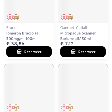
Geneesmiddel
Op voorschrift
Geneesmiddel
Op voorschrift
Bracco
Guerbet-Codali
Iomeron Bracco Fl
Micropaque Scanner
300mg/ml 100ml
Bariumsulf.150ml
€ 38,86
€ 7,12
Reserveer
Reserveer
Geneesmiddel
Op voorschrift
Geneesmiddel
Op voorschrift