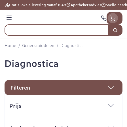
Ga naar de inhoud
Gratis lokale levering vanaf € 49
Apothekersadvies
Snelle besc
Menu
Zoek
Product, merk, categorie...
Home
/
Geneesmiddelen
/
Diagnostica
Diagnostica
Filteren
Doorgaan naar productlijst
Prijs
filter