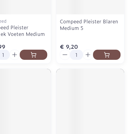
eed
Compeed Pleister Blaren
ed Pleister
Medium 5
lek Voeten Medium
99
€ 9,20
l
Aantal