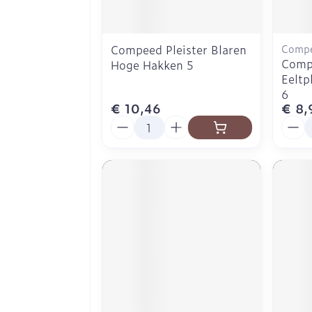
Compeed Pleister Blaren
Comp
Compe
Hoge Hakken 5
Eeltp
6
€ 10,46
€ 8,
Aantal
Aanta