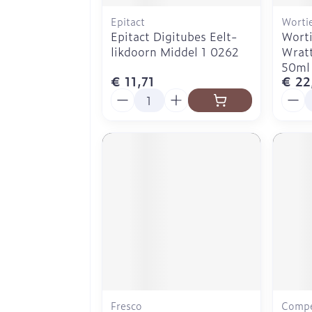
Epitact
Worti
Epitact Digitubes Eelt-
Worti
likdoorn Middel 1 0262
Wratt
50ml
€ 11,71
€ 22
Aantal
Aanta
Fresco
Comp