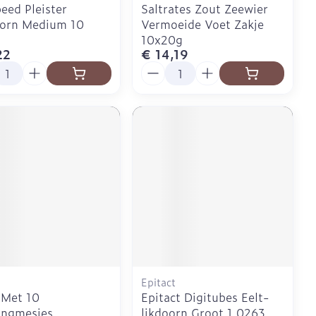
ed Pleister
Saltrates Zout Zeewier
oorn Medium 10
Vermoeide Voet Zakje
10x20g
22
€ 14,19
l
Aantal
Epitact
 Met 10
Epitact Digitubes Eelt-
angmesjes
likdoorn Groot 1 0263