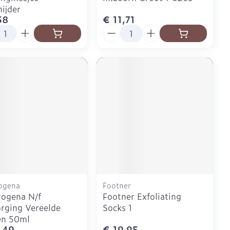
nijder
58
€ 11,71
l
Aantal
ogena
Footner
ogena N/f
Footner Exfoliating
rging Vereelde
Socks 1
en 50ml
,49
€ 19,95