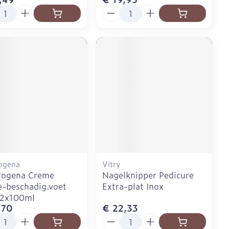
l
Aantal
ogena
Vitry
rogena Creme
Nagelknipper Pedicure
-beschadig.voet
Extra-plat Inox
 2x100ml
,70
€ 22,33
l
Aantal