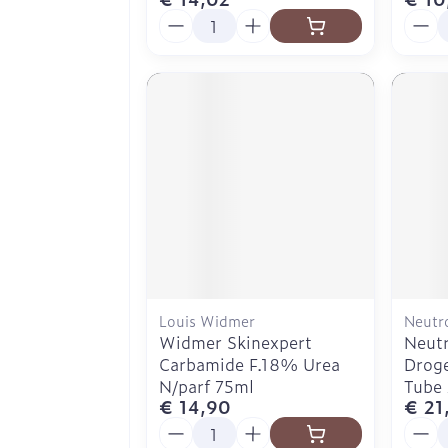
Aantal
Aanta
Louis Widmer
Neutr
Widmer Skinexpert
Neut
Carbamide F.18% Urea
Droge
N/parf 75ml
Tube
€ 14,90
€ 21
Aantal
Aanta