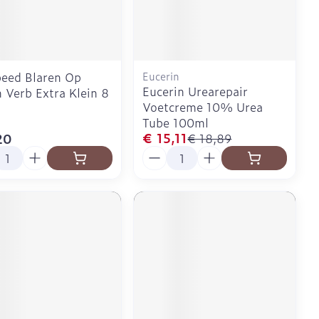
Doffe huid
Buik
 penselen en
er
Diverse geneesmiddelen
svoorwerpen
Toon meer
Arm
r - oogpotlood
Elleboog
Zelfbruiner
Enkel en voet
eed Blaren Op
Eucerin
Haar
Eucerin Urearepair
 Verb Extra Klein 8
aduw
Toon meer
Voetcreme 10% Urea
er
Tube 100ml
Scheren
€ 15,11
20
€ 18,89
l
Aantal
CBD