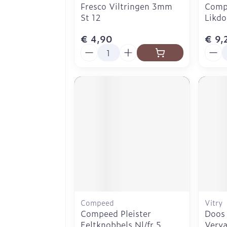
Fresco Viltringen 3mm
Compe
St 12
Likd
€ 4,90
€ 9,
Aantal
Aanta
Compeed
Vitry
Compeed Pleister
Doos
Eeltknobbels Nl/fr 5
Verv