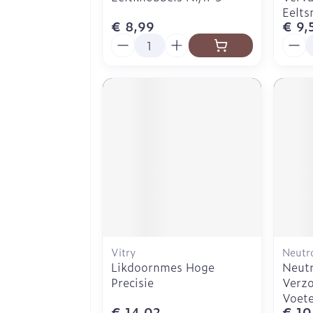
Eelts
€ 8,99
€ 9,
Aantal
Aanta
Vitry
Neutr
Likdoornmes Hoge
Neutr
Precisie
Verzo
Voet
€ 14,02
€ 10