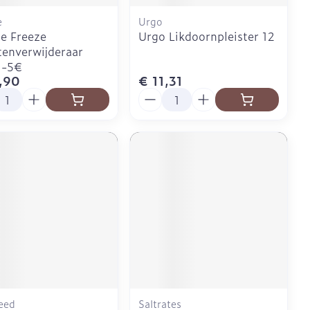
e
Urgo
e Freeze
Urgo Likdoornpleister 12
enverwijderaar
 -5€
,90
€ 11,31
l
Aantal
eed
Saltrates