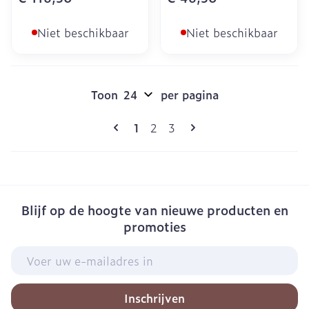
Niet beschikbaar
Niet beschikbaar
Toon
per pagina
Pagina's
U lees momenteel pagina
Pagina
Pagina
1
2
3
Blijf op de hoogte van nieuwe producten en
promoties
E-mail adres
Inschrijven