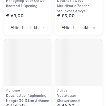
Handgreep Voor Op De
Douchezit Days
Badrand 1 Opening
Muurfixatie Zonder
Steunvoet Advys
€ 69,00
€ 83,00
Niet beschikbaar
Niet beschikbaar
Adhome
Advys
Douchestoel Rugleuning
Voetwasser
Hoogte 39-54cm Adhome
Showersandal
€ 116,50
€ 46,50