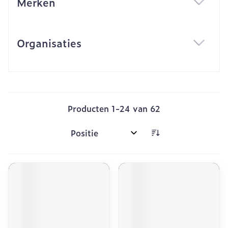
Merken
filter
Organisaties
filter
Producten
1
-
24
van
62
Sorteer op: