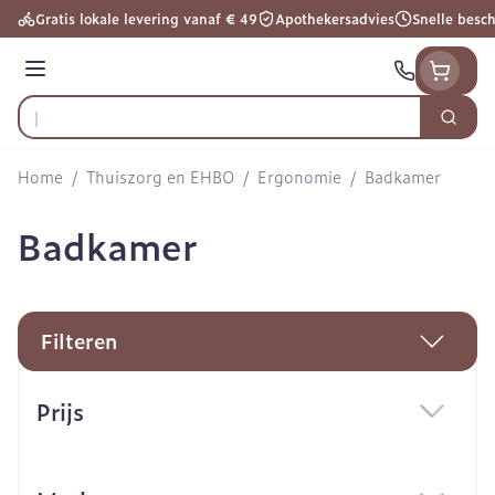
Ga naar de inhoud
Gratis lokale levering vanaf € 49
Apothekersadvies
Snelle besc
Menu
Zoek
Product, merk, categorie...
Home
/
Thuiszorg en EHBO
/
Ergonomie
/
Badkamer
Badkamer
Filteren
Doorgaan naar productlijst
Prijs
filter