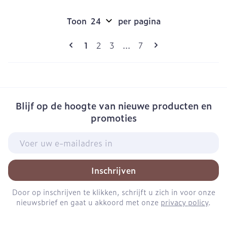
Toon
per pagina
Pagina's
U lees momenteel pagina
Pagina
Pagina
Pagina
1
2
3
...
7
Blijf op de hoogte van nieuwe producten en
promoties
E-mail adres
Inschrijven
Door op inschrijven te klikken, schrijft u zich in voor onze
nieuwsbrief en gaat u akkoord met onze
privacy policy
.