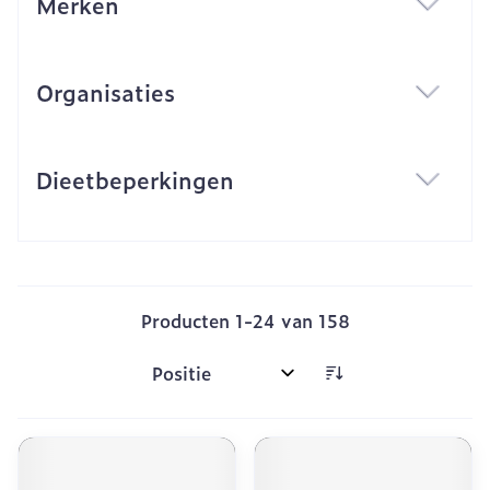
Merken
filter
Organisaties
filter
Dieetbeperkingen
filter
Producten
1
-
24
van
158
Sorteer op: