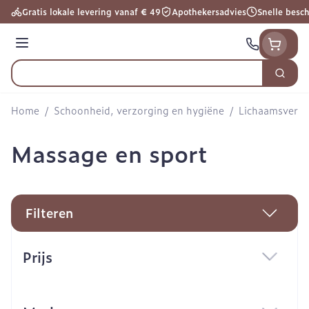
Ga naar de inhoud
Gratis lokale levering vanaf € 49
Apothekersadvies
Snelle besc
Menu
Zoek
Product, merk, categorie...
Home
/
Schoonheid, verzorging en hygiëne
/
Lichaamsverzo
Massage en sport
Filteren
Doorgaan naar productlijst
Prijs
filter