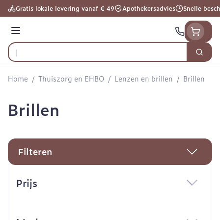
Ga naar de inhoud
Gratis lokale levering vanaf € 49
Apothekersadvies
Snelle besc
Menu
Zoek
Product, merk, categorie...
Home
/
Thuiszorg en EHBO
/
Lenzen en brillen
/
Brillen
Brillen
Filteren
Doorgaan naar productlijst
Prijs
filter