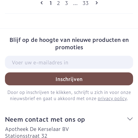
Pagina's
U lees momenteel pagina
Pagina
Pagina
Pagina
1
2
3
...
33
Blijf op de hoogte van nieuwe producten en
promoties
E-mail adres
Inschrijven
Door op inschrijven te klikken, schrijft u zich in voor onze
nieuwsbrief en gaat u akkoord met onze
privacy policy
.
Neem contact met ons op
Apotheek De Kerselaar BV
Stationsstraat 32