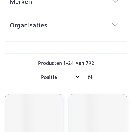
Merken
filter
Organisaties
filter
Producten
1
-
24
van
792
Sorteer op: