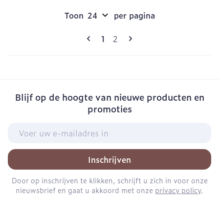
Toon
per pagina
Pagina's
U lees momenteel pagina
Pagina
1
2
Blijf op de hoogte van nieuwe producten en
promoties
E-mail adres
Inschrijven
Door op inschrijven te klikken, schrijft u zich in voor onze
nieuwsbrief en gaat u akkoord met onze
privacy policy
.