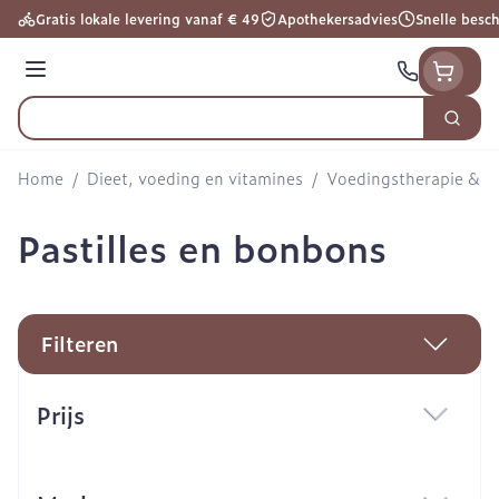
Ga naar de inhoud
Gratis lokale levering vanaf € 49
Apothekersadvies
Snelle besc
Menu
Zoek
Product, merk, categorie...
Home
/
Dieet, voeding en vitamines
/
Voedingstherapie & we
Pastilles en bonbons
Filteren
Doorgaan naar productlijst
Prijs
filter