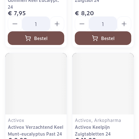
24
€ 7,95
€ 8,20
Aantal
Aantal
Bestel
Bestel
Activox
Activox, Arkopharma
Activox Verzachtend Keel
Activox Keelpijn
Munt-eucalyptus Past 24
Zuigtabletten 24