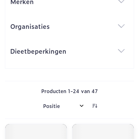
Merken
filter
Organisaties
filter
Dieetbeperkingen
filter
Producten
1
-
24
van
47
Sorteer op: