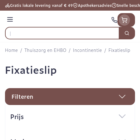
Ga naar de inhoud
Gratis lokale levering vanaf € 49
Apothekersadvies
Snelle besc
Menu
Zoek
Product, merk, categorie...
Home
/
Thuiszorg en EHBO
/
Incontinentie
/
Fixatieslip
Fixatieslip
Filteren
Doorgaan naar productlijst
Prijs
filter