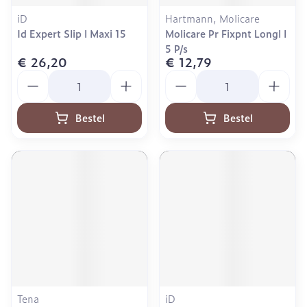
iD
Hartmann, Molicare
Id Expert Slip l Maxi 15
Molicare Pr Fixpnt Longl l
5 P/s
€ 26,20
€ 12,79
Aantal
Aantal
Bestel
Bestel
Tena
iD