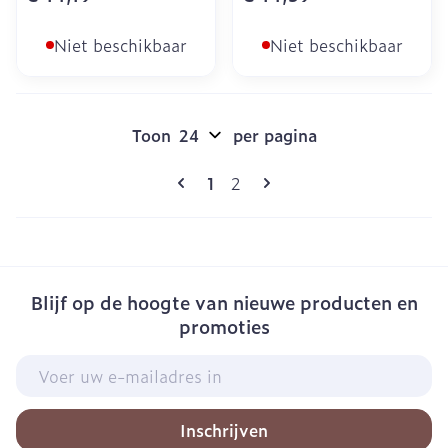
Niet beschikbaar
Niet beschikbaar
Toon
per pagina
Pagina's
U lees momenteel pagina
Pagina
1
2
Blijf op de hoogte van nieuwe producten en
promoties
E-mail adres
Inschrijven