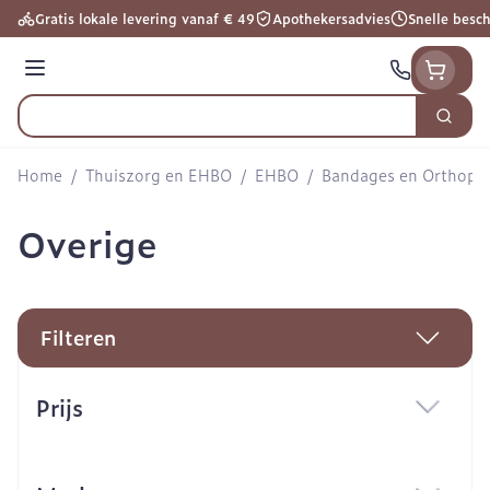
Ga naar de inhoud
Gratis lokale levering vanaf € 49
Apothekersadvies
Snelle besc
Menu
Zoek
Product, merk, categorie...
Home
/
Thuiszorg en EHBO
/
EHBO
/
Bandages en Orthoped
Overige
Filteren
Doorgaan naar productlijst
Prijs
filter