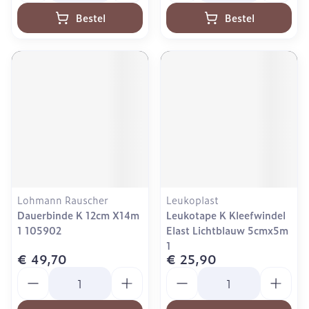
Bestel
Bestel
Lohmann Rauscher
Leukoplast
Dauerbinde K 12cm X14m
Leukotape K Kleefwindel
1 105902
Elast Lichtblauw 5cmx5m
1
€ 49,70
€ 25,90
Aantal
Aantal