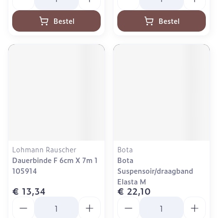
Bestel
Bestel
Lohmann Rauscher
Bota
Dauerbinde F 6cm X 7m 1
Bota
105914
Suspensoir/draagband
Elasta M
€ 13,34
€ 22,10
Aantal
Aantal