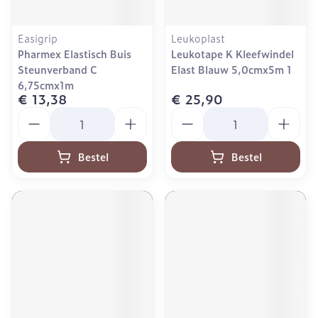
Easigrip
Leukoplast
Pharmex Elastisch Buis
Leukotape K Kleefwindel
Steunverband C
Elast Blauw 5,0cmx5m 1
6,75cmx1m
€ 13,38
€ 25,90
Aantal
Aantal
Bestel
Bestel