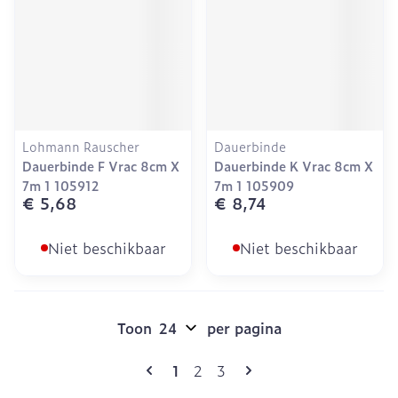
Lohmann Rauscher
Dauerbinde
Dauerbinde F Vrac 8cm X
Dauerbinde K Vrac 8cm X
7m 1 105912
7m 1 105909
€ 5,68
€ 8,74
Niet beschikbaar
Niet beschikbaar
Toon
per pagina
Pagina's
U lees momenteel pagina
Pagina
Pagina
1
2
3