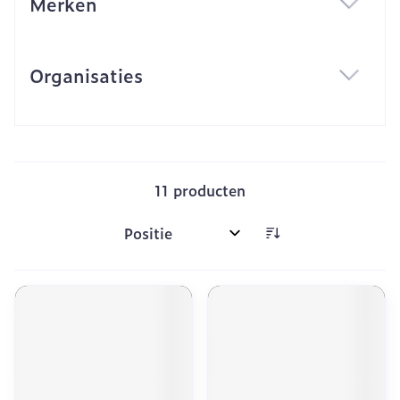
Merken
filter
Organisaties
filter
11
producten
Sorteer op: