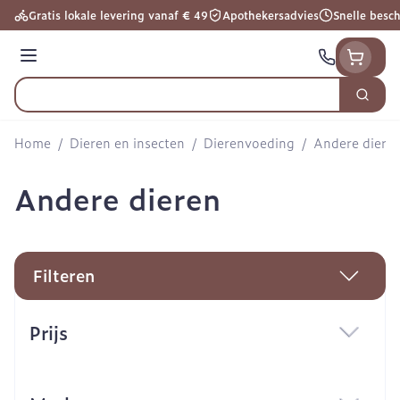
Ga naar de inhoud
Gratis lokale levering vanaf € 49
Apothekersadvies
Snelle besc
Menu
Zoek
Product, merk, categorie...
Home
/
Dieren en insecten
/
Dierenvoeding
/
Andere diere
Andere dieren
Filteren
Doorgaan naar productlijst
Prijs
filter