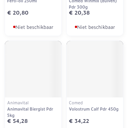
Ferti-oil 250ml
Comed Winmix (duiven)
Pdr 300g
€ 20,80
€ 20,38
Niet beschikbaar
Niet beschikbaar
Animavital
Comed
Animavital Biergist Pdr
Volostrum Calf Pdr 450g
5kg
€ 54,28
€ 34,22