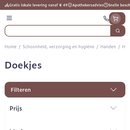
Ga naar de inhoud
Gratis lokale levering vanaf € 49
Apothekersadvies
Snelle besc
Menu
Zoek
Product, merk, categorie...
Home
/
Schoonheid, verzorging en hygiëne
/
Handen
/
Han
Doekjes
Filteren
Doorgaan naar productlijst
Prijs
filter