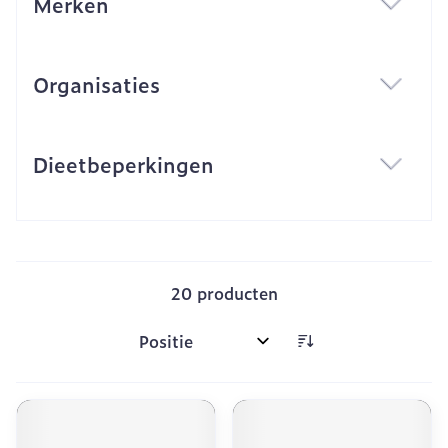
Merken
filter
Organisaties
filter
Dieetbeperkingen
filter
20
producten
Sorteer op: