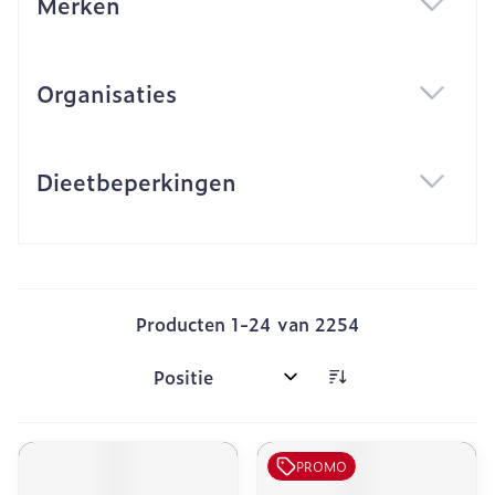
Merken
filter
Organisaties
filter
Dieetbeperkingen
filter
Producten
1
-
24
van
2254
Sorteer op:
PROMO