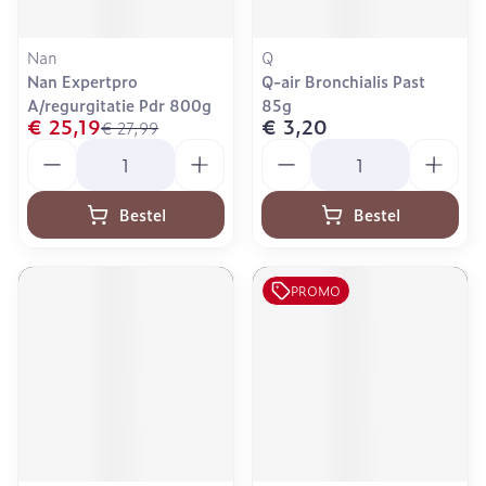
Nan
Q
Nan Expertpro
Q-air Bronchialis Past
A/regurgitatie Pdr 800g
85g
€ 25,19
€ 3,20
€ 27,99
Aantal
Aantal
Bestel
Bestel
PROMO