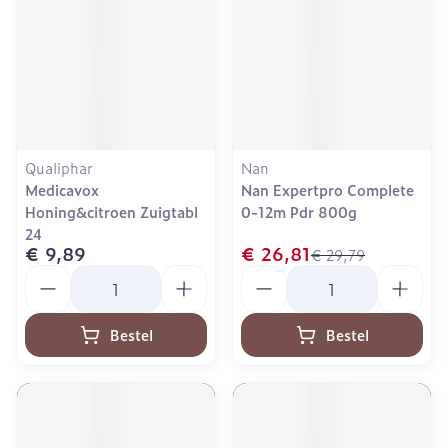
Qualiphar
Nan
Medicavox
Nan Expertpro Complete
Honing&citroen Zuigtabl
0-12m Pdr 800g
24
€ 9,89
€ 26,81
€ 29,79
Aantal
Aantal
Bestel
Bestel