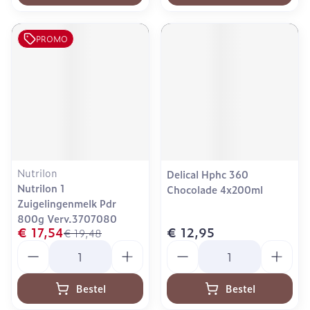
PROMO
Nutrilon
Delical Hphc 360
Nutrilon 1
Chocolade 4x200ml
Zuigelingenmelk Pdr
800g Verv.3707080
€ 17,54
€ 12,95
€ 19,48
Aantal
Aantal
Bestel
Bestel