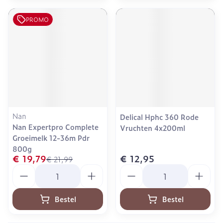
PROMO
Nan
Delical Hphc 360 Rode
Nan Expertpro Complete
Vruchten 4x200ml
Groeimelk 12-36m Pdr
800g
€ 19,79
€ 12,95
€ 21,99
Aantal
Aantal
Bestel
Bestel