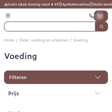
Ga naar de inhoud
Gratis lokale levering vanaf € 49
Apothekersadvies
Snelle besc
Menu
Zoek
Product, merk, categorie...
Home
/
Dieet, voeding en vitamines
/
Voeding
Voeding
Filteren
Doorgaan naar productlijst
Prijs
filter