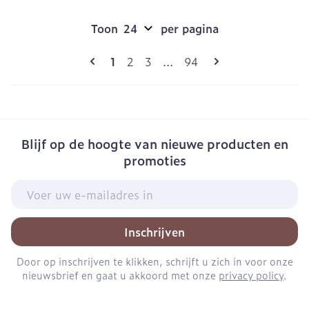
Toon
per pagina
Pagina's
U lees momenteel pagina
Pagina
Pagina
Pagina
1
2
3
...
94
Blijf op de hoogte van nieuwe producten en
promoties
E-mail adres
Inschrijven
Door op inschrijven te klikken, schrijft u zich in voor onze
nieuwsbrief en gaat u akkoord met onze
privacy policy
.