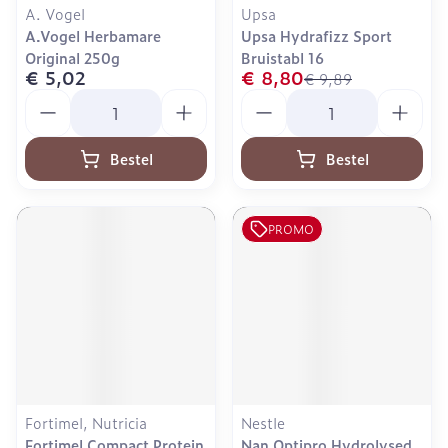
A. Vogel
Upsa
A.Vogel Herbamare
Upsa Hydrafizz Sport
Original 250g
Bruistabl 16
€ 5,02
€ 8,80
€ 9,89
Aantal
Aantal
Bestel
Bestel
PROMO
Fortimel, Nutricia
Nestle
Fortimel Compact Protein
Nan Optipro Hydrolysed