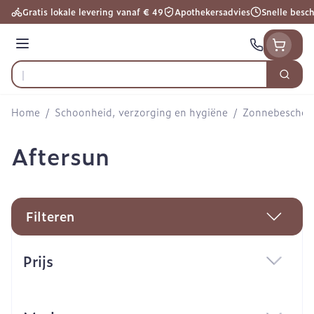
Ga naar de inhoud
Gratis lokale levering vanaf € 49
Apothekersadvies
Snelle besc
Menu
Zoek
Product, merk, categorie...
Home
/
Schoonheid, verzorging en hygiëne
/
Zonnebescher
Aftersun
Filteren
Doorgaan naar productlijst
Prijs
filter