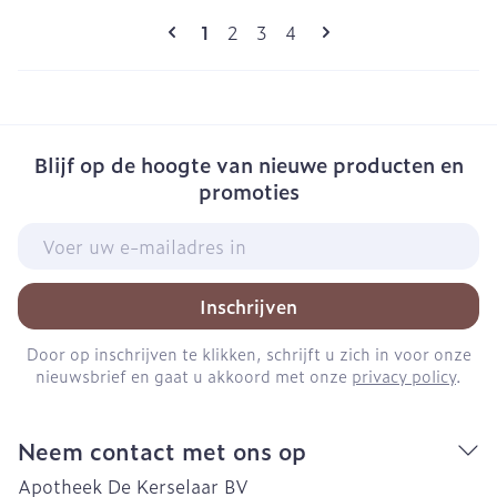
Pagina's
U lees momenteel pagina
Pagina
Pagina
Pagina
1
2
3
4
Blijf op de hoogte van nieuwe producten en
promoties
E-mail adres
Inschrijven
Door op inschrijven te klikken, schrijft u zich in voor onze
nieuwsbrief en gaat u akkoord met onze
privacy policy
.
Neem contact met ons op
Apotheek De Kerselaar BV