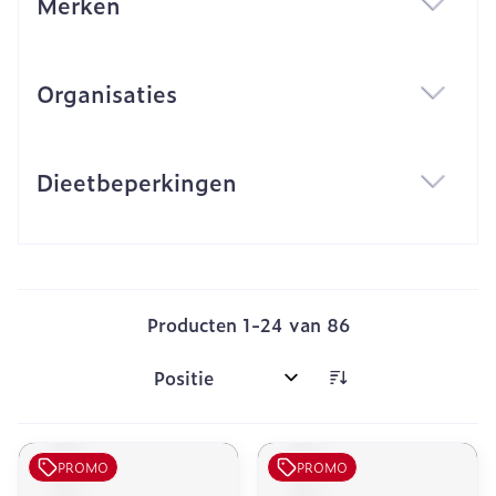
Merken
filter
Organisaties
filter
Dieetbeperkingen
filter
Producten
1
-
24
van
86
Sorteer op:
PROMO
PROMO