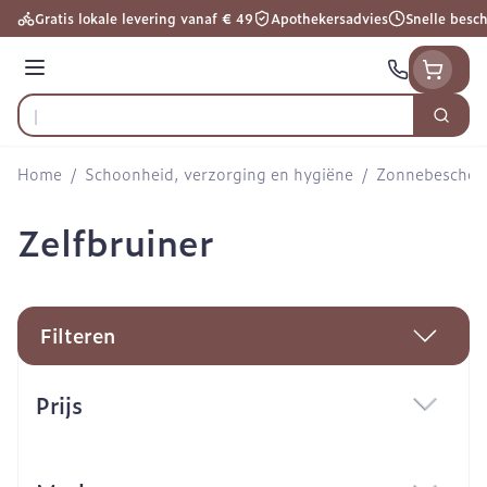
Ga naar de inhoud
Gratis lokale levering vanaf € 49
Apothekersadvies
Snelle besc
Menu
Zoek
Product, merk, categorie...
Home
/
Schoonheid, verzorging en hygiëne
/
Zonnebescher
Zelfbruiner
Filteren
Doorgaan naar productlijst
Prijs
filter