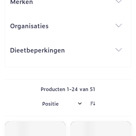
Merken
filter
Organisaties
filter
Dieetbeperkingen
filter
Producten
1
-
24
van
51
Sorteer op: