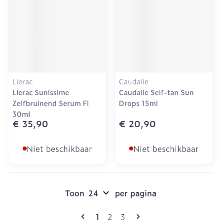
Lierac
Caudalie
Lierac Sunissime
Caudalie Self-tan Sun
Zelfbruinend Serum Fl
Drops 15ml
30ml
€ 35,90
€ 20,90
Niet beschikbaar
Niet beschikbaar
Toon
per pagina
Pagina's
U lees momenteel pagina
Pagina
Pagina
1
2
3