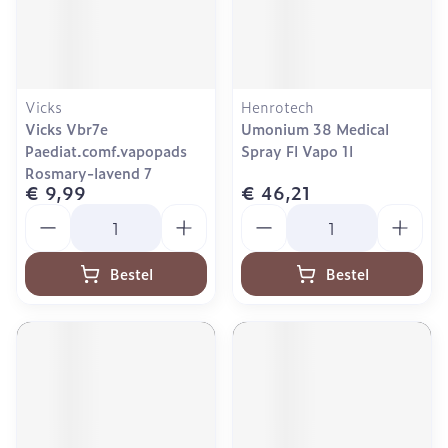
Vicks
Henrotech
Vicks Vbr7e
Umonium 38 Medical
Paediat.comf.vapopads
Spray Fl Vapo 1l
Rosmary-lavend 7
€ 9,99
€ 46,21
Aantal
Aantal
Bestel
Bestel