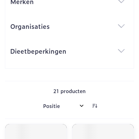
Merken
filter
Organisaties
filter
Dieetbeperkingen
filter
21
producten
Sorteer op: