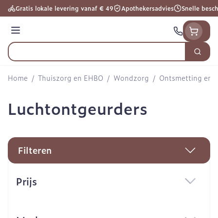
Ga naar de inhoud
Gratis lokale levering vanaf € 49
Apothekersadvies
Snelle besc
Menu
Zoek
Product, merk, categorie...
Home
/
Thuiszorg en EHBO
/
Wondzorg
/
Ontsmetting en R
Luchtontgeurders
Filteren
Doorgaan naar productlijst
Prijs
filter