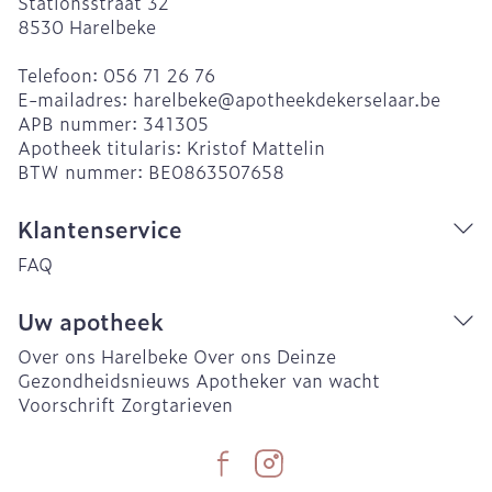
Stationsstraat 32
8530
Harelbeke
Telefoon:
056 71 26 76
E-mailadres:
harelbeke@
apotheekdekerselaar.be
APB nummer:
341305
Apotheek titularis:
Kristof Mattelin
BTW nummer:
BE0863507658
Klantenservice
FAQ
Uw apotheek
Over ons Harelbeke
Over ons Deinze
Gezondheidsnieuws
Apotheker van wacht
Voorschrift
Zorgtarieven