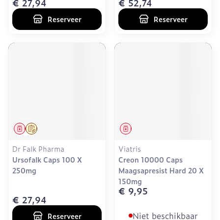
€ 27,94
€ 52,74
Reserveer
Reserveer
Geneesmiddel
Op voorschrift
Geneesmiddel
Dr Falk Pharma
Viatris
Ursofalk Caps 100 X
Creon 10000 Caps
250mg
Maagsapresist Hard 20 X
150mg
€ 9,95
€ 27,94
Niet beschikbaar
Reserveer