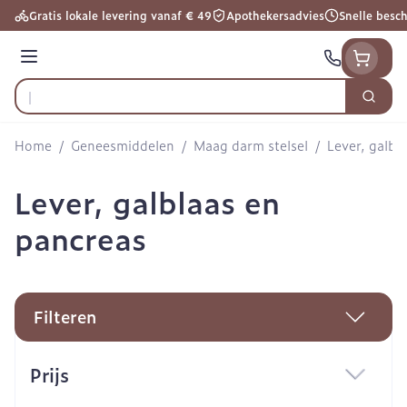
Ga naar de inhoud
Gratis lokale levering vanaf € 49
Apothekersadvies
Snelle besc
Menu
Zoek
Product, merk, categorie...
Home
/
Geneesmiddelen
/
Maag darm stelsel
/
Lever, galbl
Lever, galblaas en
pancreas
Filteren
Doorgaan naar productlijst
Prijs
filter