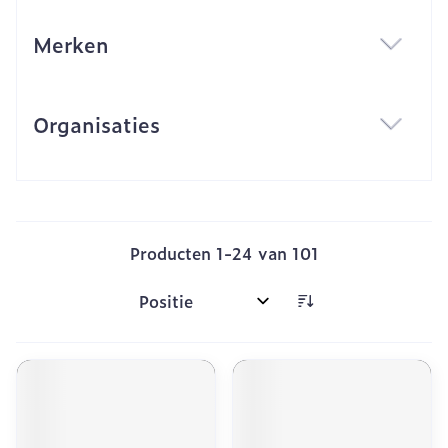
Merken
filter
Organisaties
filter
Producten
1
-
24
van
101
Sorteer op: