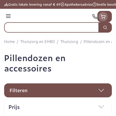
Ga naar de inhoud
Gratis lokale levering vanaf € 49
Apothekersadvies
Snelle besc
Menu
Zoek
Product, merk, categorie...
Home
/
Thuiszorg en EHBO
/
Thuiszorg
/
Pillendozen en ac
Pillendozen en
accessoires
Filteren
Doorgaan naar productlijst
Prijs
filter