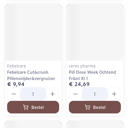
Febelcare
ceres pharma
Febelcare Cut&crush
Pill Dose Week Ochtend
Pillensnijder&vergruizer
Fr&nl Xl 1
€ 9,94
€ 24,69
Aantal
Aantal
Bestel
Bestel