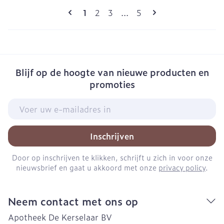
Pagina's
U lees momenteel pagina
Pagina
Pagina
Pagina
1
2
3
...
5
Blijf op de hoogte van nieuwe producten en
promoties
E-mail adres
Inschrijven
Door op inschrijven te klikken, schrijft u zich in voor onze
nieuwsbrief en gaat u akkoord met onze
privacy policy
.
Neem contact met ons op
Apotheek De Kerselaar BV