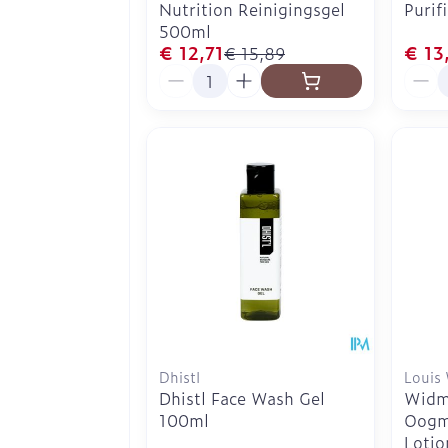
Nutrition Reinigingsgel
Purif
500ml
€ 12,71
€ 13
€ 15,89
Aantal
Aanta
Dhistl
Louis
Dhistl Face Wash Gel
Widm
100ml
Oogm
Lotio