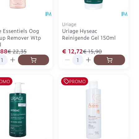
Uriage
 Essentiels Oog
Uriage Hyseac
up Remover Wtp
Reinigende Gel 150ml
l
,88
€ 12,72
€ 22,35
€ 15,90
l
Aantal
OMO
PROMO