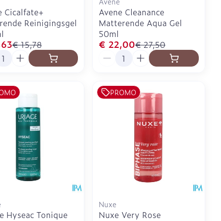
Avene
 Cicalfate+
Avene Cleanance
rende Reinigingsgel
Matterende Aqua Gel
l
50ml
,63
€ 22,00
€ 15,78
€ 27,50
l
Aantal
OMO
PROMO
e
Nuxe
e Hyseac Tonique
Nuxe Very Rose