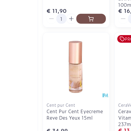
100m
€ 11,90
€ 16
Aantal
Aanta
PR
Cent pur Cent
CeraV
Cent Pur Cent Eyecreme
Cerav
Reve Des Yeux 15ml
Vitam
237m
€ 13
€ 34,99