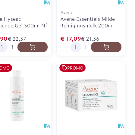
e
Avene
e Hyseac
Avene Essentiels Milde
gende Gel 500ml Nf
Reinigingsmelk 200ml
,90
€ 17,09
€ 22,37
€ 21,36
l
Aantal
OMO
PROMO