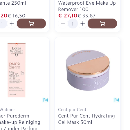
iante 250ml
Waterproof Eye Make Up
Remover 100
,20
€ 27,10
€ 16,50
€ 33,87
l
Aantal
 Widmer
Cent pur Cent
er Purederm
Cent Pur Cent Hydrating
ake-up Reiniging
Gel Mask 50ml
n Zonder Parfum