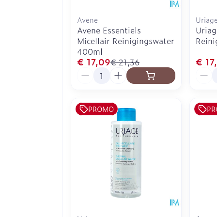
Avene
Uriag
Avene Essentiels
Uriag
Micellair Reinigingswater
Reini
400ml
€ 17,09
€ 17
€ 21,36
Aantal
Aanta
PROMO
PR