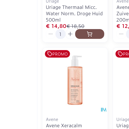
Uriage
Avene
Uriage Thermaal Micc.
Avene
Water Norm. Droge Huid
Zuive
500ml
200m
€ 14,80
€ 12
€ 18,50
Aantal
Aanta
PROMO
PR
Avene
Uriag
Avene Xeracalm
Uriag