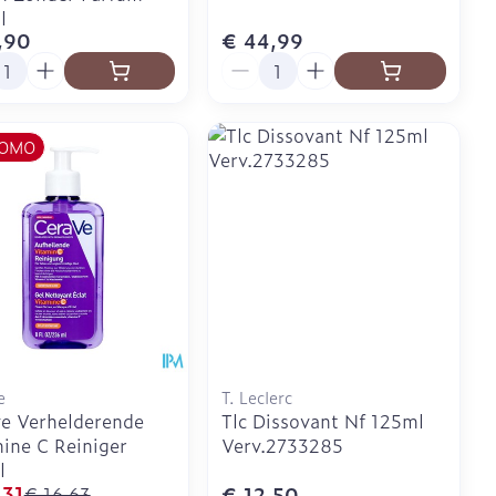
l
,90
€ 44,99
l
Aantal
OMO
e
T. Leclerc
e Verhelderende
Tlc Dissovant Nf 125ml
ine C Reiniger
Verv.2733285
l
,31
€ 12,50
€ 16,63