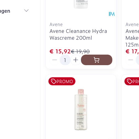
ngen
r
Avene
Avene
Avene Cleanance Hydra
Avene
Wascreme 200ml
Make
125m
€ 15,92
€ 17
€ 19,90
Aantal
Aanta
PROMO
PR