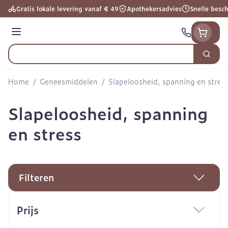
Ga naar de inhoud
Gratis lokale levering vanaf € 49
Apothekersadvies
Snelle besc
Menu
Zoek
Product, merk, categorie...
Home
/
Geneesmiddelen
/
Slapeloosheid, spanning en stres
Slapeloosheid, spanning
en stress
Filteren
Doorgaan naar productlijst
Prijs
filter