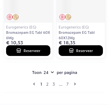
Geneesmiddel
Op voorschrift
Geneesmiddel
Op voorschrift
Eurogenerics (EG)
Eurogenerics (EG)
Bromazepam EG Tabl 60X
Bromazepam EG Tabl
6Mg
60X12Mg
€ 10,53
€ 18,35
Reserveer
Reserveer
Toon
per pagina
Pagina's
U lees momenteel pagina
Pagina
Pagina
Pagina
1
2
3
...
7