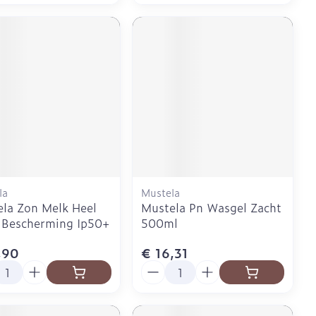
la
Mustela
la Zon Melk Heel
Mustela Pn Wasgel Zacht
 Bescherming Ip50+
500ml
,90
€ 16,31
l
Aantal