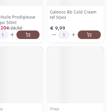
Galenco Bb Cold Cream
Huile Prodigieuse
Nf 50ml
apo 50ml
,20
€ 9,99
€ 26,50
l
Aantal
la
Pileje