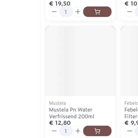
€ 19,50
€ 10
Aantal
Aanta
Mustela
Febelc
Mustela Pn Water
Febel
Verfrissend 200ml
Filte
€ 12,80
€ 9,
Aantal
Aanta