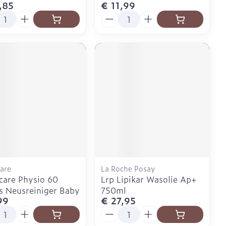
,85
€ 11,99
l
Aantal
are
La Roche Posay
care Physio 60
Lrp Lipikar Wasolie Ap+
rs Neusreiniger Baby
750ml
99
€ 27,95
l
Aantal