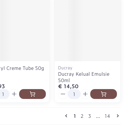
ryl Creme Tube 50g
Ducray
Ducray Kelual Emulsie
50ml
93
€ 14,50
l
Aantal
Pagina's
U lees momenteel pagin
Pagina
Pagina
Pagina
1
2
3
...
14