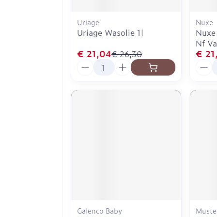
Uriage
Nuxe
Uriage Wasolie 1l
Nuxe 
Nf V
€ 21,04
€ 21
€ 26,30
Aantal
Aanta
Galenco Baby
Muste