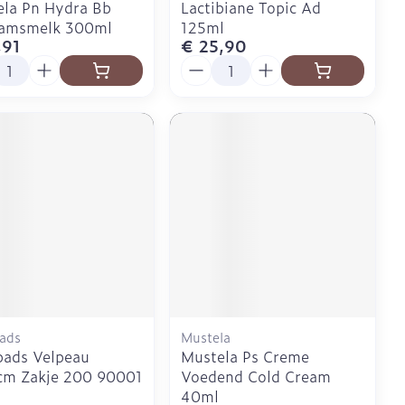
la Pn Hydra Bb
Lactibiane Topic Ad
aamsmelk 300ml
125ml
,91
€ 25,90
l
Aantal
ads
Mustela
pads Velpeau
Mustela Ps Creme
cm Zakje 200 90001
Voedend Cold Cream
40ml