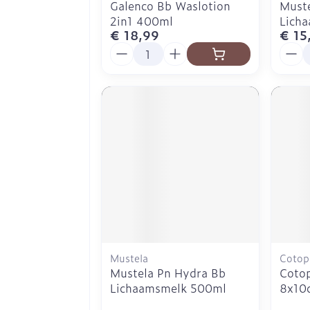
Galenco Bb Waslotion
Muste
2in1 400ml
Lich
€ 18,99
€ 15
Aantal
Aanta
Mustela
Cotop
Mustela Pn Hydra Bb
Coto
Lichaamsmelk 500ml
8x10