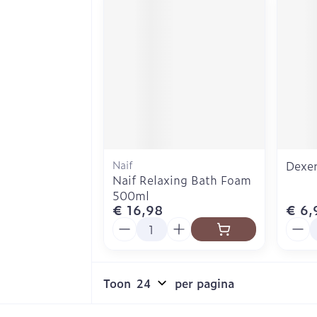
Naif
Dexe
Naif Relaxing Bath Foam
500ml
€ 16,98
€ 6,
Aantal
Aanta
Toon
per pagina