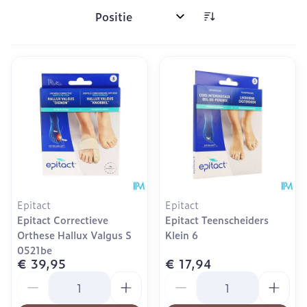
Sorteer op:
Epitact
Epitact
Epitact Correctieve
Epitact Teenscheiders
Orthese Hallux Valgus S
Klein 6
0521be
€ 39,95
€ 17,94
Aantal
Aantal