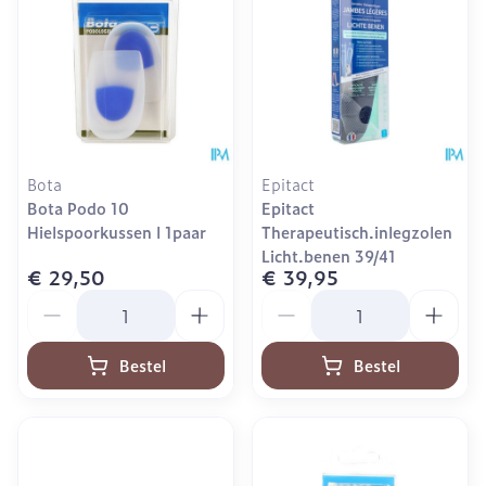
Bota
Epitact
Bota Podo 10
Epitact
Hielspoorkussen l 1paar
Therapeutisch.inlegzolen
Licht.benen 39/41
€ 29,50
€ 39,95
Aantal
Aantal
Bestel
Bestel