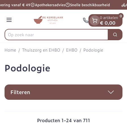
Dia 1 van 1
Ga naar de inhoud
vering vanaf € 49
Apothekersadvies
Snelle beschikbaarheid
G
0
0 artikelen
Menu
€ 0,00
Zoek
Product, merk, categorie...
Home
/
Thuiszorg en EHBO
/
EHBO
/
Podologie
Podologie
Filteren
Producten
1
-
24
van
711