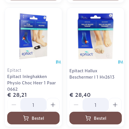
Epitact
Epitact Hallux
Epitact Inleghakken
Beschermer l 1 Hv2613
Physio Choc Heer 1 Paar
0662
€ 28,21
€ 28,40
Aantal
Aantal
Bestel
Bestel