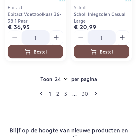
Epitact
Scholl
Epitact Voetzoolkuss 36-
Scholl Inlegzolen Casual
38 1 Paar
Large
€ 36,95
€ 20,99
Aantal
Aantal
Bestel
Bestel
Toon
per pagina
Pagina's
U lees momenteel pagina
Pagina
Pagina
Pagina
1
2
3
...
30
Blijf op de hoogte van nieuwe producten en