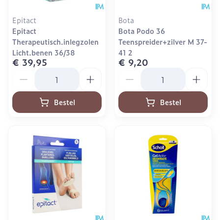
Epitact
Bota
Epitact
Bota Podo 36
Therapeutisch.inlegzolen
Teenspreider+zilver M 37-
Licht.benen 36/38
41 2
€ 39,95
€ 9,20
Aantal
Aantal
Bestel
Bestel