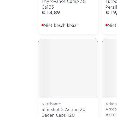
Thyrovance Comp 30
Turbo
Ca133
Perzi
€ 18,89
€ 19
Niet beschikbaar
Niet
Nutrisante
Arkoca
Slimshot 5 Action 20
Arkop
Arko
Dagen Caps 120