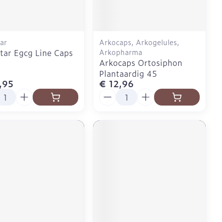
Doffe huid
Buik
 penselen en
er
Diverse geneesmiddelen
svoorwerpen
Toon meer
Arm
r - oogpotlood
Elleboog
ar
Arkocaps, Arkogelules,
Zelfbruiner
tar Egcg Line Caps
Arkopharma
Enkel en voet
Haar
Arkocaps Ortosiphon
aduw
Toon meer
Plantaardig 45
,95
€ 12,96
er
Scheren
l
Aantal
CBD