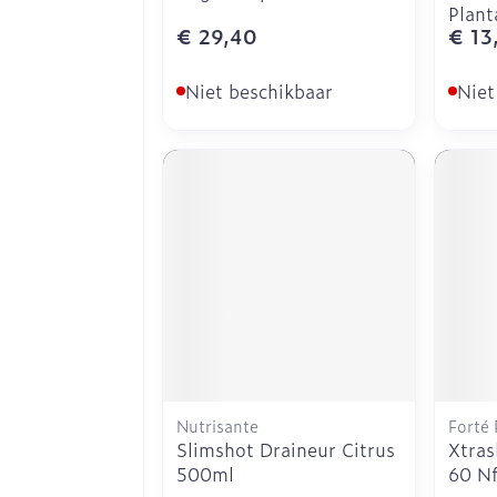
Plant
€ 29,40
€ 13
Niet beschikbaar
Niet
Nutrisante
Forté
Slimshot Draineur Citrus
Xtras
500ml
60 N