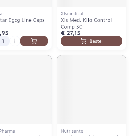
ar
Xlsmedical
tar Egcg Line Caps
Xls Med. Kilo Control
Comp 30
,95
€ 27,15
l
Bestel
 Pharma
Nutrisante