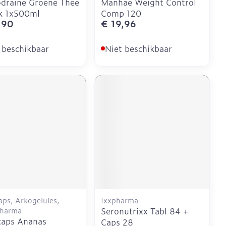
draine Groene Thee
Manhae Weight Control
k 1x500ml
Comp 120
,90
€ 19,96
 beschikbaar
Niet beschikbaar
ps, Arkogelules,
Ixxpharma
harma
Seronutrixx Tabl 84 +
caps Ananas
Caps 28