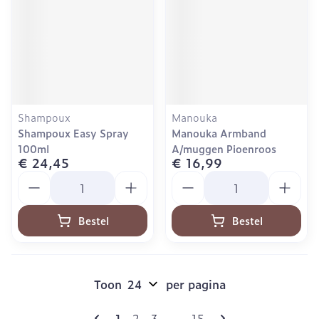
Shampoux
Manouka
Shampoux Easy Spray
Manouka Armband
100ml
A/muggen Pioenroos
€ 24,45
€ 16,99
Aantal
Aantal
Bestel
Bestel
Toon
per pagina
Pagina's
U lees momenteel pagina
Pagina
Pagina
Pagina
1
2
3
...
15