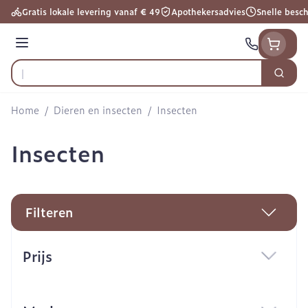
Ga naar de inhoud
Gratis lokale levering vanaf € 49
Apothekersadvies
Snelle besc
Menu
Zoek
Product, merk, categorie...
Home
/
Dieren en insecten
/
Insecten
Insecten
Filteren
Doorgaan naar productlijst
Prijs
filter