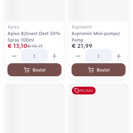
Apixo
Aspivenin
Apixo A/insect Deet 50%
Aspivenin Mini-pompe/
Spray 100ml
Pomp
€ 13,10
€ 21,99
€ 18,71
Aantal
Aantal
Bestel
Bestel
PROMO