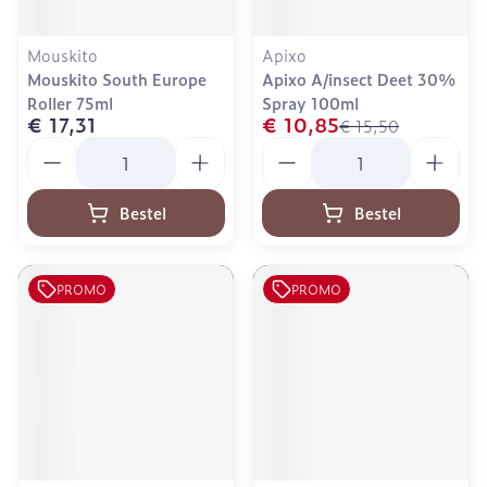
Mouskito
Apixo
Mouskito South Europe
Apixo A/insect Deet 30%
Roller 75ml
Spray 100ml
€ 17,31
€ 10,85
€ 15,50
Aantal
Aantal
Bestel
Bestel
PROMO
PROMO