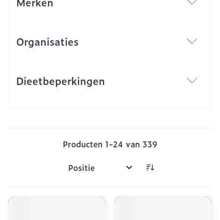
Merken
filter
Organisaties
filter
Dieetbeperkingen
filter
Producten
1
-
24
van
339
Sorteer op: