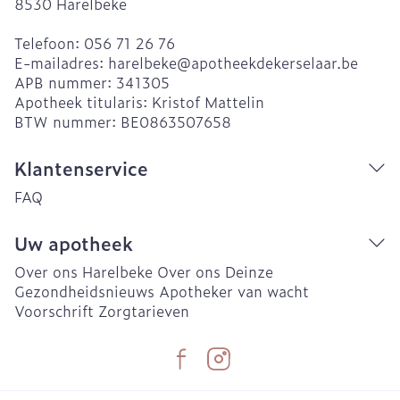
8530
Harelbeke
Telefoon:
056 71 26 76
E-mailadres:
harelbeke@
apotheekdekerselaar.be
APB nummer:
341305
Apotheek titularis:
Kristof Mattelin
BTW nummer:
BE0863507658
Klantenservice
FAQ
Uw apotheek
Over ons Harelbeke
Over ons Deinze
Gezondheidsnieuws
Apotheker van wacht
Voorschrift
Zorgtarieven