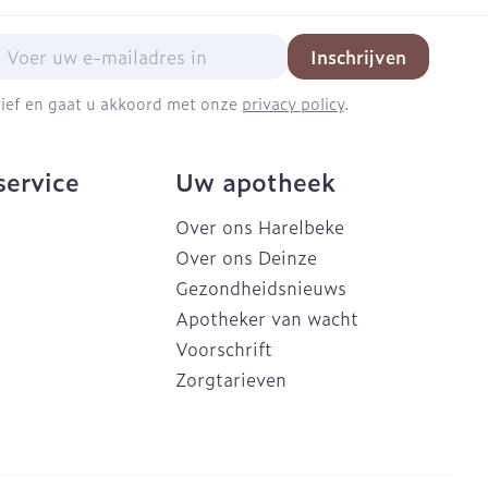
Doffe huid
Buik
 penselen en
er
Diverse geneesmiddelen
svoorwerpen
Toon meer
mail adres
Arm
Inschrijven
r - oogpotlood
Elleboog
brief en gaat u akkoord met onze
privacy policy
.
Zelfbruiner
Enkel en voet
Haar
aduw
Toon meer
service
Uw apotheek
er
Scheren
Over ons Harelbeke
Over ons Deinze
CBD
Gezondheidsnieuws
Apotheker van wacht
Voorschrift
Zorgtarieven