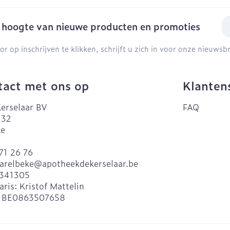
Make-up
Nagels
Toon me
gebruik
E-
en inhalatie
e hoogte van nieuwe producten en promoties
Nagellak
Aerosoltherapie en zuurstof
icure
Eyeline
Allergie
Oor
l
Kalk- en schimmelnagels
or op inschrijven te klikken, schrijft u zich in voor onze nieuws
Aerosol toestellen
Mascara
el
Nagelbijten
Aerosol accessoires
Oogsch
Anti tumor middelen
Nagelversterkend
act met ons op
Klanten
Zuurstof
Toon me
Toon meer
denborstels
erselaar BV
FAQ
 32
Snurken
los
ke
Supplementen
71 26 76
arelbeke@
apotheekdekerselaar.be
341305
aris:
Kristof Mattelin
:
BE0863507658