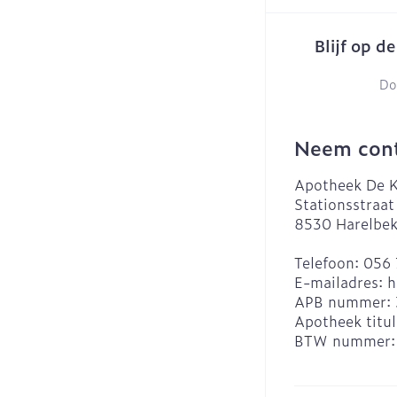
slijmhoest
Batterijen
Handhygiëne
Massagebalsem 
Blijf op d
Toebehoren
Manicure & ped
Steriel materiaa
Do
Hormonaal stels
Mond
Neem cont
Droge mond
Elektrische tan
Apotheek De K
Stationsstraat
Interdentaal - f
8530
Harelbe
Kunstgebit
Telefoon:
056 
Toon meer
E-mailadres:
h
APB nummer:
Apotheek titul
BTW nummer