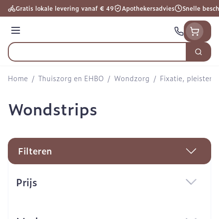
Ga naar de inhoud
Gratis lokale levering vanaf € 49
Apothekersadvies
Snelle besc
Menu
Zoek
Product, merk, categorie...
Home
/
Thuiszorg en EHBO
/
Wondzorg
/
Fixatie, pleisters
Wondstrips
Filteren
Doorgaan naar productlijst
Prijs
filter