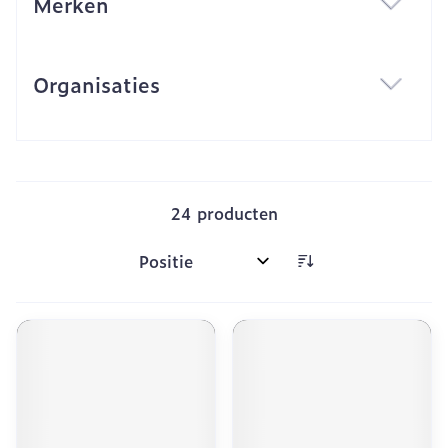
Merken
filter
Organisaties
filter
24
producten
Sorteer op: