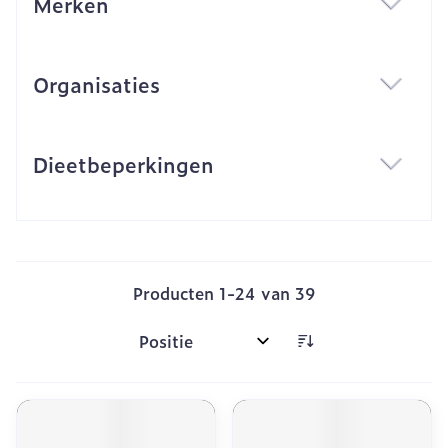
Merken
filter
Organisaties
filter
Dieetbeperkingen
filter
Producten
1
-
24
van
39
Sorteer op: