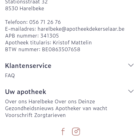
Stationsstraat 32
8530
Harelbeke
Telefoon:
056 71 26 76
E-mailadres:
harelbeke@
apotheekdekerselaar.be
APB nummer:
341305
Apotheek titularis:
Kristof Mattelin
BTW nummer:
BE0863507658
Klantenservice
FAQ
Uw apotheek
Over ons Harelbeke
Over ons Deinze
Gezondheidsnieuws
Apotheker van wacht
Voorschrift
Zorgtarieven