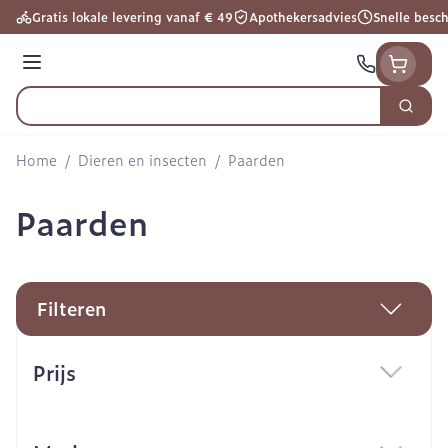
Ga naar de inhoud
Gratis lokale levering vanaf € 49
Apothekersadvies
Snelle besc
Menu
Zoek
Product, merk, categorie...
Home
/
Dieren en insecten
/
Paarden
Paarden
Filteren
Doorgaan naar productlijst
Prijs
filter