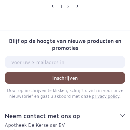
Pagina's
U lees momenteel pagina
Pagina
1
2
Blijf op de hoogte van nieuwe producten en
promoties
E-mail adres
Inschrijven
Door op inschrijven te klikken, schrijft u zich in voor onze
nieuwsbrief en gaat u akkoord met onze
privacy policy
.
Neem contact met ons op
Apotheek De Kerselaar BV