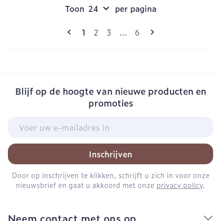
Toon
per pagina
Pagina's
U lees momenteel pagina
Pagina
Pagina
Pagina
1
2
3
...
6
Blijf op de hoogte van nieuwe producten en
promoties
E-mail adres
Inschrijven
Door op inschrijven te klikken, schrijft u zich in voor onze
nieuwsbrief en gaat u akkoord met onze
privacy policy
.
Neem contact met ons op