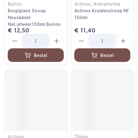
Boiron
Activox, Arkopharma
Respiplant Siroop
Activox Kruidensiroop Nf
Neus&keel
150ml
Nat.afweer150ml Boiron
€ 12,50
€ 11,40
Aantal
Aantal
Bestel
Bestel
Activox
Tilman