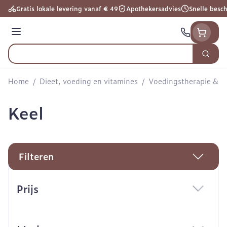
Ga naar de inhoud
Gratis lokale levering vanaf € 49
Apothekersadvies
Snelle besc
Menu
Zoek
Product, merk, categorie...
Home
/
Dieet, voeding en vitamines
/
Voedingstherapie & we
Keel
Filteren
Doorgaan naar productlijst
Prijs
filter