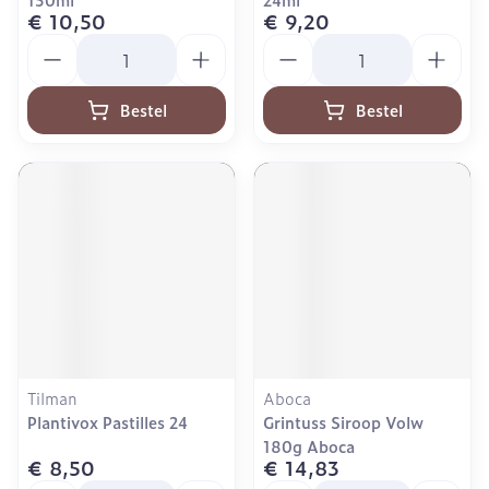
€ 10,50
€ 9,20
Aantal
Aantal
Bestel
Bestel
Tilman
Aboca
Plantivox Pastilles 24
Grintuss Siroop Volw
180g Aboca
€ 8,50
€ 14,83