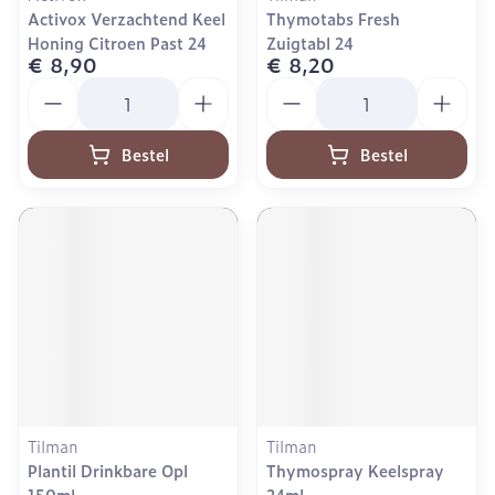
Activox Verzachtend Keel
Thymotabs Fresh
Honing Citroen Past 24
Zuigtabl 24
€ 8,90
€ 8,20
Aantal
Aantal
Bestel
Bestel
Tilman
Tilman
Plantil Drinkbare Opl
Thymospray Keelspray
150ml
24ml