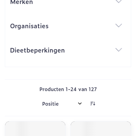
Merken
filter
Organisaties
filter
Dieetbeperkingen
filter
Producten
1
-
24
van
127
Sorteer op: