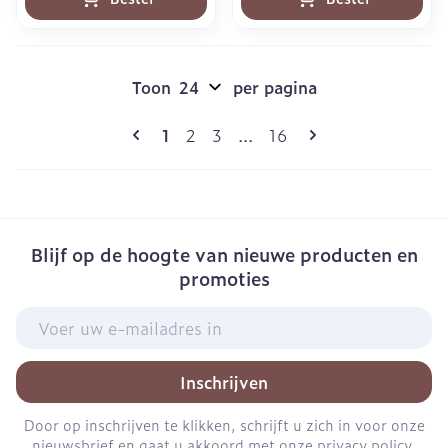
Toon
per pagina
Pagina's
U lees momenteel pagina
Pagina
Pagina
Pagina
1
2
3
...
16
Blijf op de hoogte van nieuwe producten en
promoties
E-mail adres
Inschrijven
Door op inschrijven te klikken, schrijft u zich in voor onze
nieuwsbrief en gaat u akkoord met onze
privacy policy
.