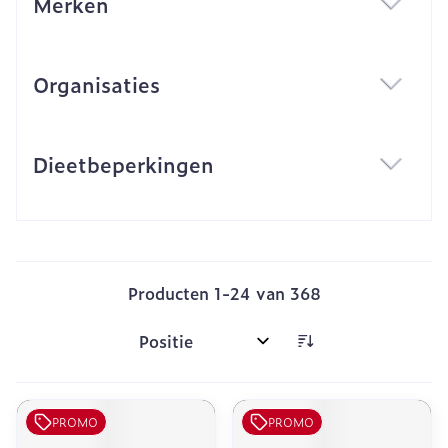
Merken
filter
Organisaties
filter
Dieetbeperkingen
filter
Producten
1
-
24
van
368
Sorteer op:
PROMO
PROMO