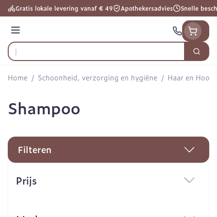
Ga naar de inhoud
Gratis lokale levering vanaf € 49
Apothekersadvies
Snelle besc
Menu
Zoek
Product, merk, categorie...
Home
/
Schoonheid, verzorging en hygiëne
/
Haar en Hoofd
Shampoo
Filteren
Doorgaan naar productlijst
Prijs
filter