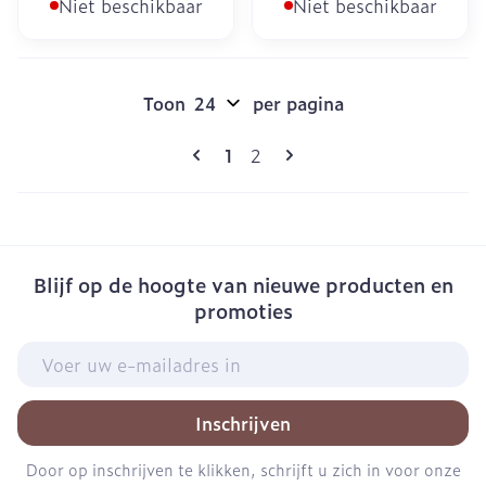
Niet beschikbaar
Niet beschikbaar
Toon
per pagina
Pagina's
U lees momenteel pagina
Pagina
1
2
Blijf op de hoogte van nieuwe producten en
promoties
E-mail adres
Inschrijven
Door op inschrijven te klikken, schrijft u zich in voor onze