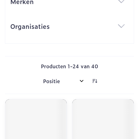
Merken
filter
Organisaties
filter
Producten
1
-
24
van
40
Sorteer op: