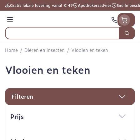
Ga naar de inhoud
Gratis lokale levering vanaf € 49
Apothekersadvies
Snelle besc
Menu
Zoek
Product, merk, categorie...
Home
/
Dieren en insecten
/
Vlooien en teken
Vlooien en teken
Filteren
Doorgaan naar productlijst
Prijs
filter