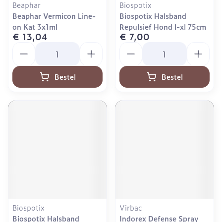
Beaphar
Biospotix
Beaphar Vermicon Line-
Biospotix Halsband
on Kat 3x1ml
Repulsief Hond l-xl 75cm
€ 13,04
€ 7,00
Aantal
Aantal
Bestel
Bestel
Biospotix
Virbac
Biospotix Halsband
Indorex Defense Spray