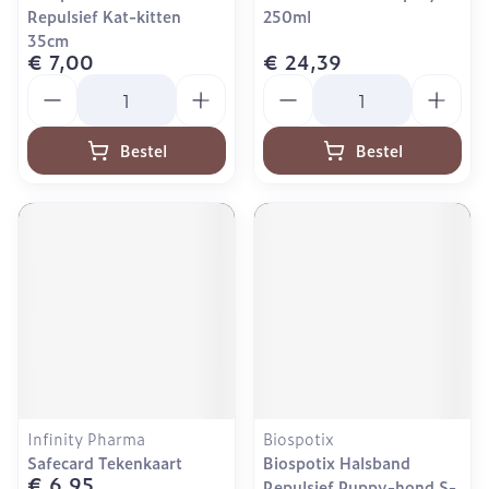
Repulsief Kat-kitten
250ml
35cm
€ 7,00
€ 24,39
Aantal
Aantal
Bestel
Bestel
Infinity Pharma
Biospotix
Safecard Tekenkaart
Biospotix Halsband
€ 6,95
Repulsief Puppy-hond S-