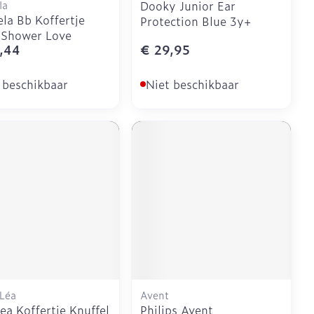
la
Dooky Junior Ear
la Bb Koffertje
Protection Blue 3y+
 Shower Love
,44
€ 29,95
 beschikbaar
Niet beschikbaar
 Léa
Avent
ea Koffertje Knuffel
Philips Avent