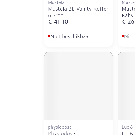
Mustela
Muste
Mustela Bb Vanity Koffer
Muste
6 Prod.
Baby
€ 41,10
€ 26
Niet beschikbaar
Niet
physiodose
Luc &
Physiodose
Luc&l