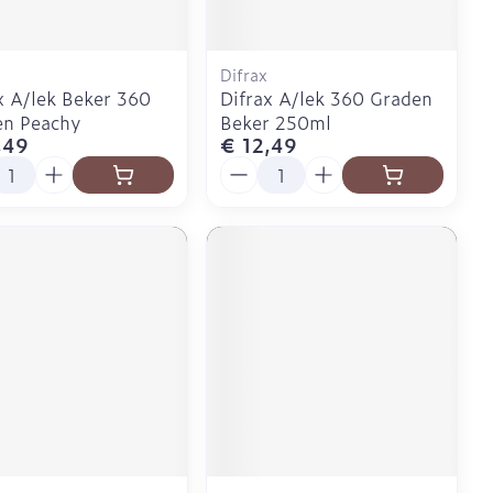
Difrax
x A/lek Beker 360
Difrax A/lek 360 Graden
en Peachy
Beker 250ml
,49
€ 12,49
l
Aantal