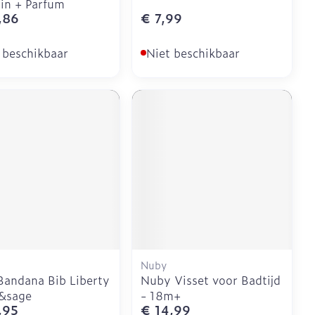
in + Parfum
,86
€ 7,99
 beschikbaar
Niet beschikbaar
Nuby
Bandana Bib Liberty
Nuby Visset voor Badtijd
y&sage
- 18m+
,95
€ 14,99