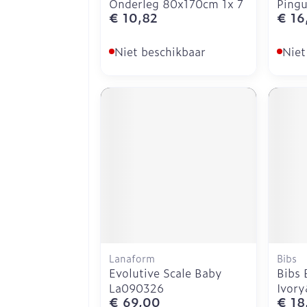
Onderleg 80x170cm 1x 7
Pingu
€ 10,82
€ 16
Niet beschikbaar
Niet
Lanaform
Bibs
Evolutive Scale Baby
Bibs 
La090326
Ivor
€ 69,00
€ 18