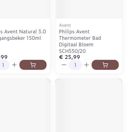
Doffe huid
Buik
 penselen en
er
Diverse geneesmiddelen
svoorwerpen
Toon meer
Arm
r - oogpotlood
Elleboog
Avent
Zelfbruiner
ps Avent Natural 3.0
Philips Avent
Enkel en voet
Haar
gangsbeker 150ml
Thermometer Bad
aduw
Toon meer
Digitaal Bloem
er
SCH550/20
Scheren
,99
€ 25,99
l
Aantal
CBD