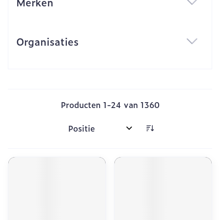
Merken
filter
Organisaties
filter
Producten
1
-
24
van
1360
Sorteer op: