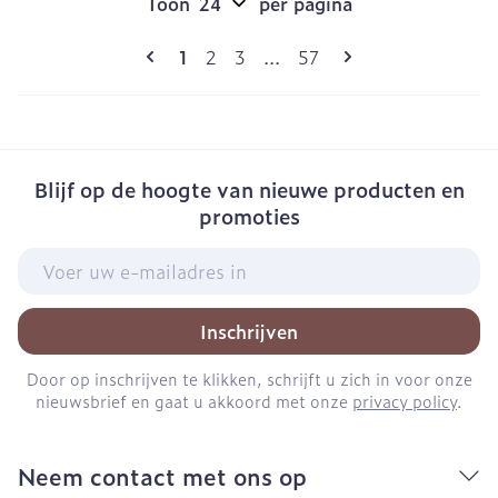
Toon
per pagina
Pagina's
U lees momenteel pagina
Pagina
Pagina
Pagina
1
2
3
...
57
Blijf op de hoogte van nieuwe producten en
promoties
E-mail adres
Inschrijven
Door op inschrijven te klikken, schrijft u zich in voor onze
nieuwsbrief en gaat u akkoord met onze
privacy policy
.
Neem contact met ons op