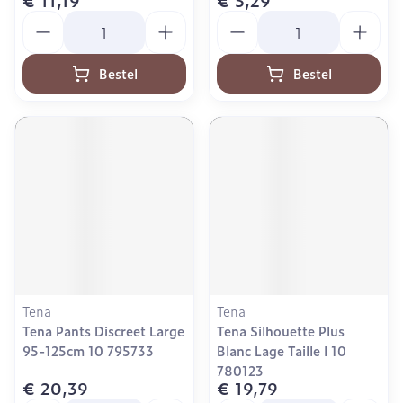
€ 11,19
€ 5,29
Aantal
Aantal
Bestel
Bestel
Tena
Tena
Tena Pants Discreet Large
Tena Silhouette Plus
95-125cm 10 795733
Blanc Lage Taille l 10
780123
€ 20,39
€ 19,79