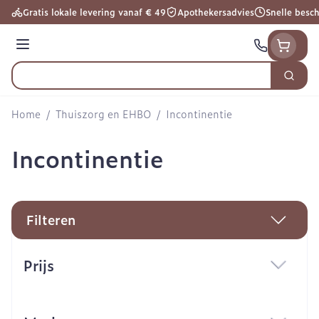
Ga naar de inhoud
Gratis lokale levering vanaf € 49
Apothekersadvies
Snelle besc
Menu
Zoek
Product, merk, categorie...
Home
/
Thuiszorg en EHBO
/
Incontinentie
Incontinentie
Filteren
Doorgaan naar productlijst
Prijs
filter