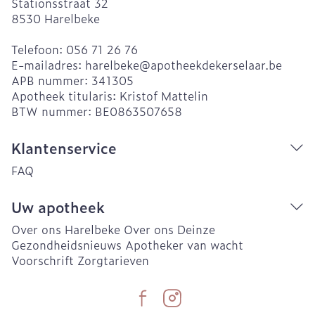
Stationsstraat 32
8530
Harelbeke
Telefoon:
056 71 26 76
E-mailadres:
harelbeke@
apotheekdekerselaar.be
APB nummer:
341305
Apotheek titularis:
Kristof Mattelin
BTW nummer:
BE0863507658
Klantenservice
FAQ
Uw apotheek
Over ons Harelbeke
Over ons Deinze
Gezondheidsnieuws
Apotheker van wacht
Voorschrift
Zorgtarieven