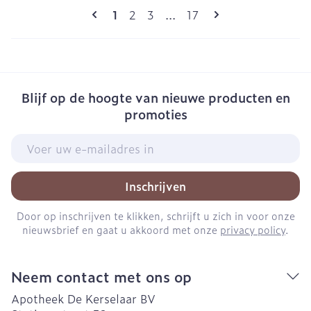
Pagina's
U lees momenteel pagina
Pagina
Pagina
Pagina
1
2
3
...
17
Blijf op de hoogte van nieuwe producten en
promoties
E-mail adres
Inschrijven
Door op inschrijven te klikken, schrijft u zich in voor onze
nieuwsbrief en gaat u akkoord met onze
privacy policy
.
Neem contact met ons op
Apotheek De Kerselaar BV