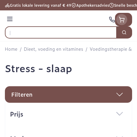
Ga naar de inhoud
Gratis lokale levering vanaf € 49
Apothekersadvies
Snelle besc
Menu
Zoek
Product, merk, categorie...
Home
/
Dieet, voeding en vitamines
/
Voedingstherapie & we
Stress - slaap
Filteren
Doorgaan naar productlijst
Prijs
filter