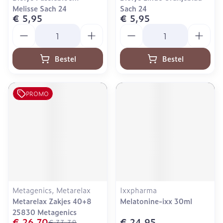
Melisse Sach 24
Sach 24
€ 5,95
€ 5,95
Aantal
Aantal
Bestel
Bestel
PROMO
Metagenics, Metarelax
Ixxpharma
Metarelax Zakjes 40+8
Melatonine-ixx 30ml
25830 Metagenics
€ 26,70
€ 24,95
€ 33,38