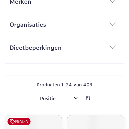
Merken
filter
Organisaties
filter
Dieetbeperkingen
filter
Producten
1
-
24
van
403
Sorteer op:
PROMO