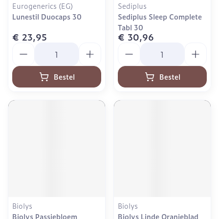
Eurogenerics (EG)
Sediplus
Lunestil Duocaps 30
Sediplus Sleep Complete
Tabl 30
€ 23,95
€ 30,96
Aantal
Aantal
Bestel
Bestel
Biolys
Biolys
Biolys Passiebloem
Biolys Linde Oranjeblad