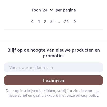
Toon
per pagina
Pagina's
U lees momenteel pagina
Pagina
Pagina
Pagina
1
2
3
...
24
Blijf op de hoogte van nieuwe producten en
promoties
E-mail adres
Inschrijven
Door op inschrijven te klikken, schrijft u zich in voor onze
nieuwsbrief en gaat u akkoord met onze
privacy policy
.