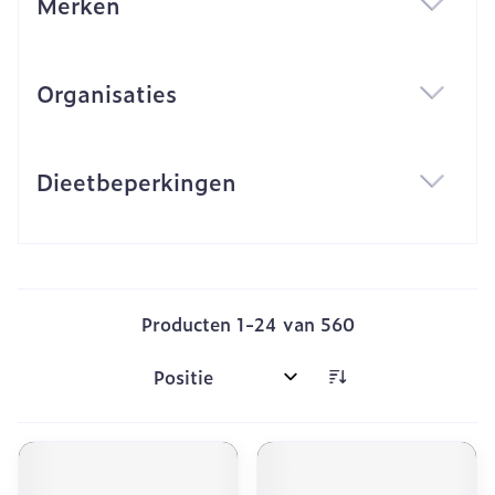
Merken
filter
Organisaties
filter
Dieetbeperkingen
filter
Producten
1
-
24
van
560
Sorteer op: