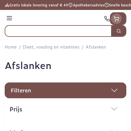
Ga naar de inhoud
Gratis lokale levering vanaf € 49
Apothekersadvies
Snelle besc
Menu
Zoek
Product, merk, categorie...
Home
/
Dieet, voeding en vitamines
/
Afslanken
Afslanken
Filteren
Doorgaan naar productlijst
Prijs
filter