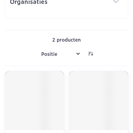
Organisaties
filter
2
producten
Sorteer op: