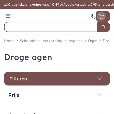
Ga naar de inhoud
Gratis lokale levering vanaf € 49
Apothekersadvies
Snelle besc
Menu
Zoek
Product, merk, categorie...
Home
/
Schoonheid, verzorging en hygiëne
/
Ogen
/
Droge
Droge ogen
Filteren
Doorgaan naar productlijst
Prijs
filter