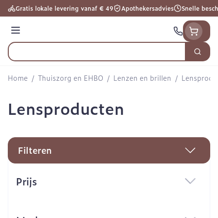
Ga naar de inhoud
Gratis lokale levering vanaf € 49
Apothekersadvies
Snelle besc
Menu
Zoek
Product, merk, categorie...
Home
/
Thuiszorg en EHBO
/
Lenzen en brillen
/
Lensprodu
Lensproducten
Filteren
Doorgaan naar productlijst
Prijs
filter