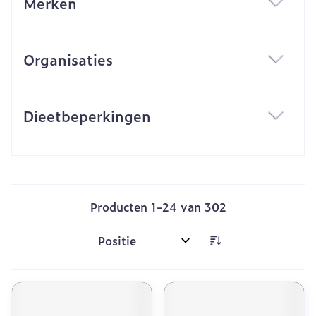
Merken
filter
Organisaties
filter
Dieetbeperkingen
filter
Producten
1
-
24
van
302
Sorteer op: