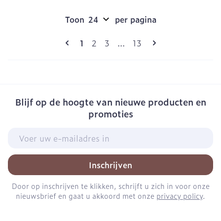
Toon
per pagina
Pagina's
U lees momenteel pagina
Pagina
Pagina
Pagina
1
2
3
...
13
Blijf op de hoogte van nieuwe producten en
promoties
E-mail adres
Inschrijven
Door op inschrijven te klikken, schrijft u zich in voor onze
nieuwsbrief en gaat u akkoord met onze
privacy policy
.