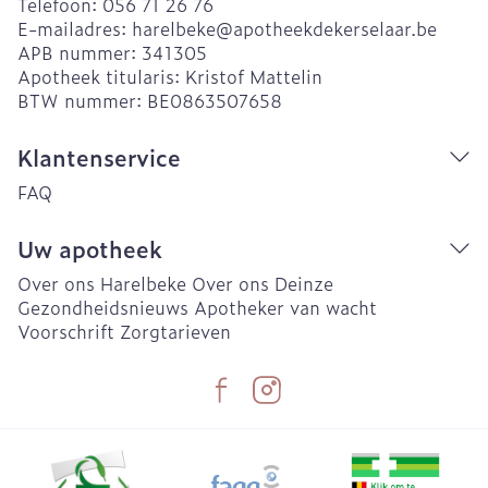
Telefoon:
056 71 26 76
E-mailadres:
harelbeke@
apotheekdekerselaar.be
APB nummer:
341305
Apotheek titularis:
Kristof Mattelin
BTW nummer:
BE0863507658
Klantenservice
FAQ
Uw apotheek
Over ons Harelbeke
Over ons Deinze
Gezondheidsnieuws
Apotheker van wacht
Voorschrift
Zorgtarieven