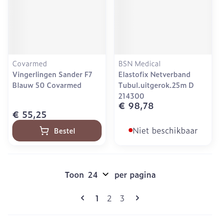
Covarmed
BSN Medical
Vingerlingen Sander F7
Elastofix Netverband
Blauw 50 Covarmed
Tubul.uitgerok.25m D
214300
€ 98,78
€ 55,25
Niet beschikbaar
Bestel
Toon
per pagina
Pagina's
U lees momenteel pagina
Pagina
Pagina
1
2
3