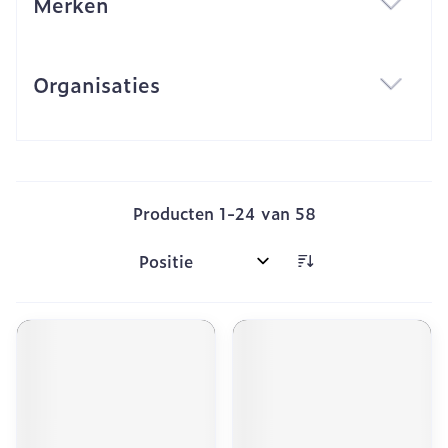
Merken
filter
Organisaties
filter
Producten
1
-
24
van
58
Sorteer op: