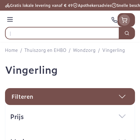
Ga naar de inhoud
Gratis lokale levering vanaf € 49
Apothekersadvies
Snelle besc
Menu
Zoek
Product, merk, categorie...
Home
/
Thuiszorg en EHBO
/
Wondzorg
/
Vingerling
Vingerling
Filteren
Doorgaan naar productlijst
Prijs
filter