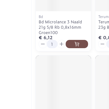
Bd
Terum
Bd Microlance 3 Naald
Terum
21g 5/8 Rb 0,8x16mm
23g 
Groen100
€ 6,12
€ 0,
Aantal
Aanta