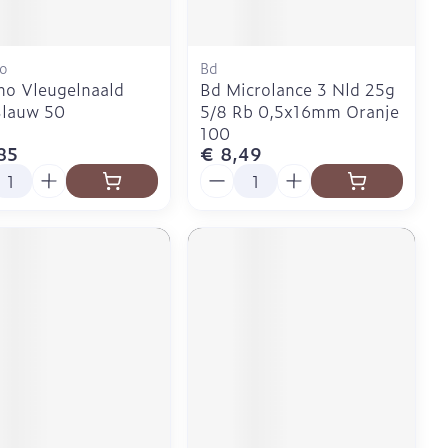
o
Bd
o Vleugelnaald
Bd Microlance 3 Nld 25g
Blauw 50
5/8 Rb 0,5x16mm Oranje
100
85
€ 8,49
l
Aantal