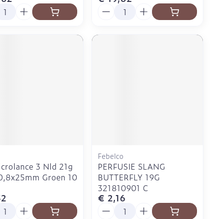
l
Aantal
Febelco
crolance 3 Nld 21g
PERFUSIE SLANG
 0,8x25mm Groen 10
BUTTERFLY 19G
321810901 C
52
€ 2,16
l
Aantal