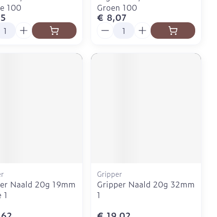
e 100
Groen 100
15
€ 8,07
l
Aantal
er
Gripper
per Naald 20g 19mm
Gripper Naald 20g 32mm
e 1
1
,62
€ 19,02