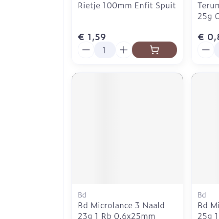
Rietje 100mm Enfit Spuit
Terum
25g O
€ 1,59
€ 0,
Aantal
Aanta
Bd
Bd
Bd Microlance 3 Naald
Bd Mi
23g 1 Rb 0,6x25mm
25g 