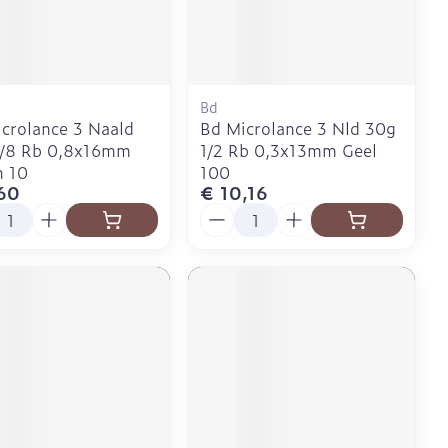
Doffe huid
Buik
 penselen en
er
Diverse geneesmiddelen
svoorwerpen
Toon meer
Arm
r - oogpotlood
Elleboog
Zelfbruiner
Enkel en voet
Bd
Haar
crolance 3 Naald
Bd Microlance 3 Nld 30g
aduw
Toon meer
5/8 Rb 0,8x16mm
1/2 Rb 0,3x13mm Geel
er
n 10
100
Scheren
60
€ 10,16
l
Aantal
CBD