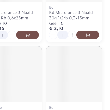
Bd
crolance 3 Naald
Bd Microlance 3 Naald
1 Rb 0,6x25mm
30g 1/2rb 0,3x13mm
w 10
Geel 10
45
€ 2,10
l
Aantal
o
Bd