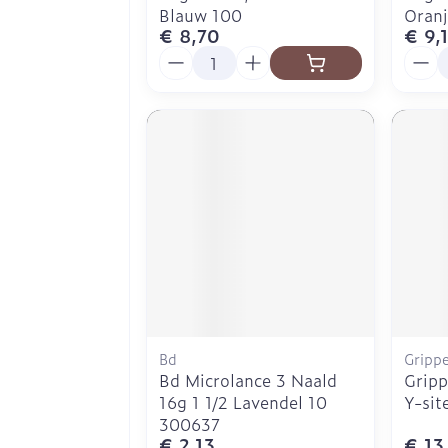
Blauw 100
Oranj
€ 8,70
€ 9,
Aantal
Aanta
Bd
Gripp
Bd Microlance 3 Naald
Grip
16g 1 1/2 Lavendel 10
Y-sit
300637
€ 2,13
€ 13