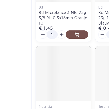
Bd
Bd
Bd Microlance 3 Nld 25g
Bd Mi
5/8 Rb 0,5x16mm Oranje
23g 
10
Blau
€ 1,45
€ 0,
Aantal
Aanta
Nutricia
Terum