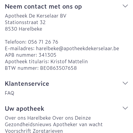
Neem contact met ons op
Apotheek De Kerselaar BV
Stationsstraat 32
8530
Harelbeke
Telefoon:
056 71 26 76
E-mailadres:
harelbeke@
apotheekdekerselaar.be
APB nummer:
341305
Apotheek titularis:
Kristof Mattelin
BTW nummer:
BE0863507658
Klantenservice
FAQ
Uw apotheek
Over ons Harelbeke
Over ons Deinze
Gezondheidsnieuws
Apotheker van wacht
Voorschrift
Zorgtarieven