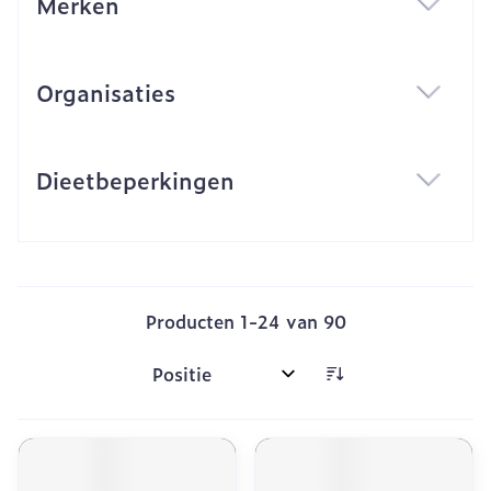
Merken
filter
Organisaties
filter
Dieetbeperkingen
filter
Producten
1
-
24
van
90
Sorteer op: