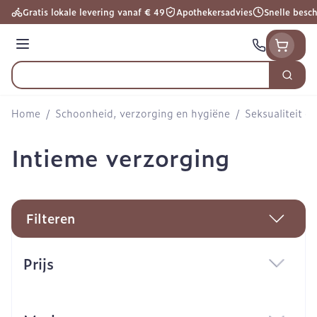
Ga naar de inhoud
Gratis lokale levering vanaf € 49
Apothekersadvies
Snelle besc
Menu
Zoek
Product, merk, categorie...
Home
/
Schoonheid, verzorging en hygiëne
/
Seksualiteit e
Intieme verzorging
Filteren
Doorgaan naar productlijst
Prijs
filter