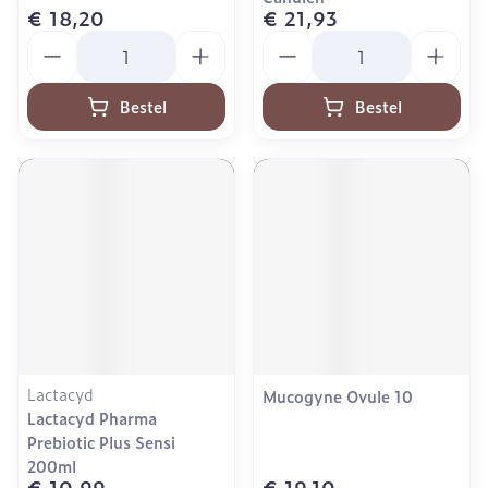
€ 18,20
€ 21,93
Aantal
Aantal
Bestel
Bestel
Lactacyd
Mucogyne Ovule 10
Lactacyd Pharma
Prebiotic Plus Sensi
200ml
€ 10,99
€ 19,10