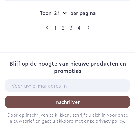
Toon
per pagina
Pagina's
U lees momenteel pagina
Pagina
Pagina
Pagina
1
2
3
4
Blijf op de hoogte van nieuwe producten en
promoties
E-mail adres
Inschrijven
Door op inschrijven te klikken, schrijft u zich in voor onze
nieuwsbrief en gaat u akkoord met onze
privacy policy
.