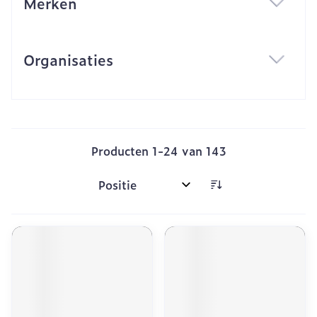
Merken
filter
Organisaties
filter
Producten
1
-
24
van
143
Sorteer op: