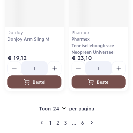
DonJoy
Pharmex
Donjoy Arm Sling M
Pharmex
Tenniselleboogbrace
Neopreen Universeel
€ 19,12
€ 23,10
Aantal
Aantal
Bestel
Bestel
Toon
per pagina
Pagina's
U lees momenteel pagina
Pagina
Pagina
Pagina
1
2
3
...
6