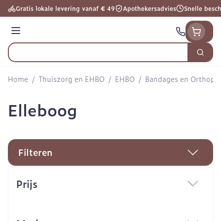
Ga naar de inhoud
Gratis lokale levering vanaf € 49
Apothekersadvies
Snelle besc
Menu
Zoek
Product, merk, categorie...
Home
/
Thuiszorg en EHBO
/
EHBO
/
Bandages en Orthoped
Elleboog
Filteren
Doorgaan naar productlijst
Prijs
filter