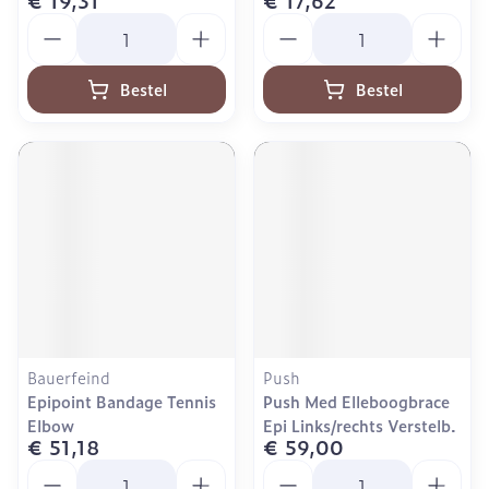
€ 19,31
€ 17,62
Aantal
Aantal
Bestel
Bestel
Bauerfeind
Push
Epipoint Bandage Tennis
Push Med Elleboogbrace
Elbow
Epi Links/rechts Verstelb.
€ 51,18
€ 59,00
Aantal
Aantal