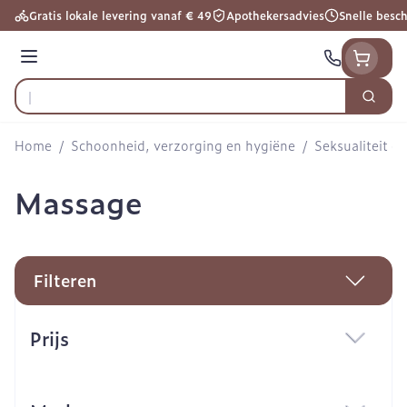
Ga naar de inhoud
Gratis lokale levering vanaf € 49
Apothekersadvies
Snelle besc
Menu
Zoek
Product, merk, categorie...
Home
/
Schoonheid, verzorging en hygiëne
/
Seksualiteit e
Massage
Filteren
Doorgaan naar productlijst
Prijs
filter