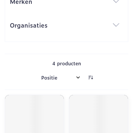
Merken
filter
Organisaties
filter
4
producten
Sorteer op: