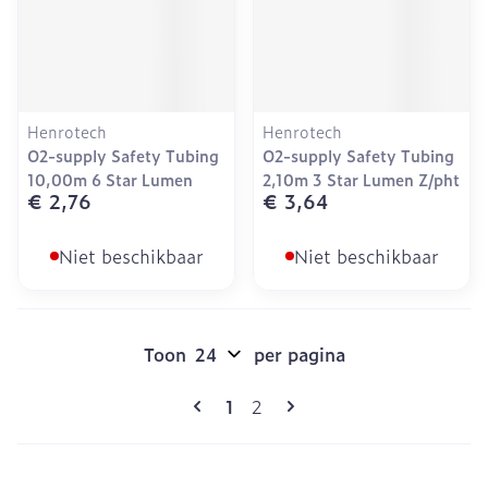
Henrotech
Henrotech
O2-supply Safety Tubing
O2-supply Safety Tubing
10,00m 6 Star Lumen
2,10m 3 Star Lumen Z/pht
€ 2,76
€ 3,64
Niet beschikbaar
Niet beschikbaar
Toon
per pagina
Pagina's
U lees momenteel pagina
Pagina
1
2