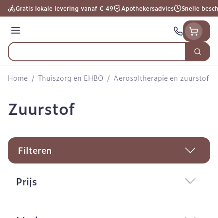
Ga naar de inhoud
Gratis lokale levering vanaf € 49
Apothekersadvies
Snelle besc
Menu
Zoek
Product, merk, categorie...
Home
/
Thuiszorg en EHBO
/
Aerosoltherapie en zuurstof
/
Zuurstof
Filteren
Doorgaan naar productlijst
Prijs
filter