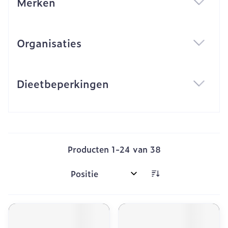
Merken
filter
Organisaties
filter
Dieetbeperkingen
filter
Producten
1
-
24
van
38
Sorteer op: