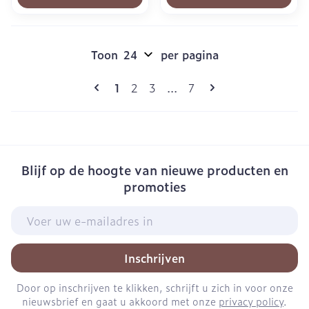
Toon
per pagina
Pagina's
U lees momenteel pagina
Pagina
Pagina
Pagina
1
2
3
...
7
Blijf op de hoogte van nieuwe producten en
promoties
E-mail adres
Inschrijven
Door op inschrijven te klikken, schrijft u zich in voor onze
nieuwsbrief en gaat u akkoord met onze
privacy policy
.