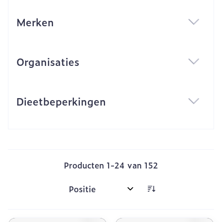
Merken
filter
Organisaties
filter
Dieetbeperkingen
filter
Producten
1
-
24
van
152
Sorteer op: