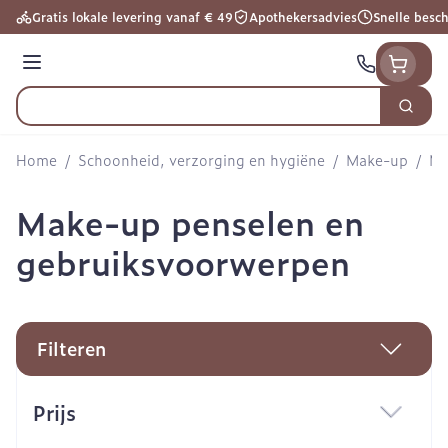
Ga naar de inhoud
Gratis lokale levering vanaf € 49
Apothekersadvies
Snelle besc
Menu
Zoek
Product, merk, categorie...
Home
/
Schoonheid, verzorging en hygiëne
/
Make-up
/
Ma
Make-up penselen en
gebruiksvoorwerpen
Filteren
Doorgaan naar productlijst
Prijs
filter