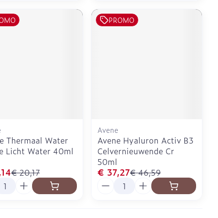
OMO
PROMO
e
Avene
e Thermaal Water
Avene Hyaluron Activ B3
 Licht Water 40ml
Celvernieuwende Cr
50ml
,14
€ 37,27
€ 20,17
€ 46,59
l
Aantal
Pagina's