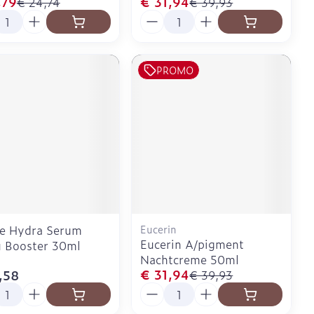
,79
€ 31,94
€ 24,74
€ 39,93
l
Aantal
PROMO
ge Hydra Serum
Eucerin
Eucerin A/pigment
 Booster 30ml
Nachtcreme 50ml
€ 31,94
,58
€ 39,93
l
Aantal