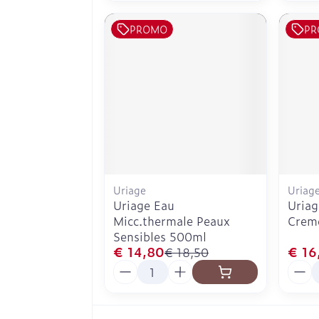
PROMO
PR
Uriage
Uriag
Uriage Eau
Uriag
Micc.thermale Peaux
Creme
Sensibles 500ml
€ 14,80
€ 16
€ 18,50
Aantal
Aanta