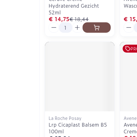
Hydraterend Gezicht
Wasc
52ml
€ 14,75
€ 15
€ 18,44
Aantal
Aanta
PR
La Roche Posay
Avene
Lrp Cicaplast Balsem B5
Avene
100ml
Crem