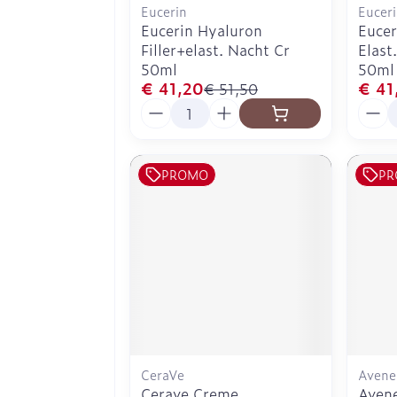
Eucerin
Eucer
Eucerin Hyaluron
Eucer
Filler+elast. Nacht Cr
Elast
50ml
50ml
€ 41,20
€ 41
€ 51,50
Aantal
Aanta
PROMO
PR
CeraVe
Avene
Cerave Creme
Avene