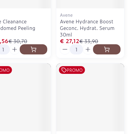
Avene
 Cleanance
Avene Hydrance Boost
domed Peeling
Geconc. Hydrat. Serum
30ml
,56
€ 27,12
€ 30,70
€ 33,90
l
Aantal
OMO
PROMO