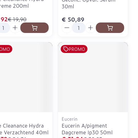
reme 200ml
30ml
,92
€ 50,89
€ 19,90
l
Aantal
OMO
PROMO
Eucerin
 Cleanance Hydra
Eucerin A/pigment
e Verzachtend 40ml
Dagcreme Ip30 50ml