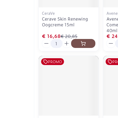
CeraVe
Avene
Cerave Skin Renewing
Avene
Oogcreme 15ml
Come
40ml
€ 16,68
€ 24
€ 20,85
Aantal
Aanta
PROMO
PR