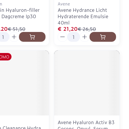
in
Avene
in Hyaluron-filler
Avene Hydrance Licht
. Dagcreme Ip30
Hydraterende Emulsie
40ml
,20
€ 21,20
€ 51,50
€ 26,50
l
Aantal
OMO
Avene Hyaluron Activ B3
 Cleanance Hydra
Geconc. Opvul. Serum