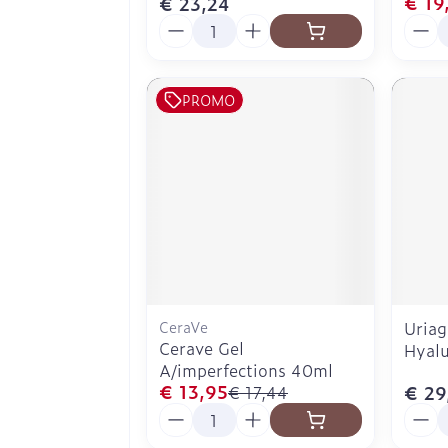
€ 19
€ 23,24
Aantal
Aanta
PROMO
CeraVe
Uria
Cerave Gel
Hyalu
A/imperfections 40ml
€ 13,95
€ 29
€ 17,44
Aantal
Aanta