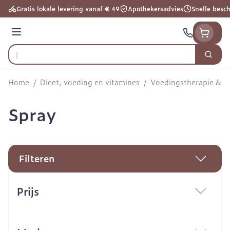
Ga naar de inhoud
Gratis lokale levering vanaf € 49
Apothekersadvies
Snelle besc
Menu
Zoek
Product, merk, categorie...
Home
/
Dieet, voeding en vitamines
/
Voedingstherapie & we
Spray
Filteren
Doorgaan naar productlijst
Prijs
filter