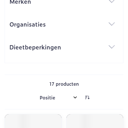
Merken
filter
Organisaties
filter
Dieetbeperkingen
filter
17
producten
Sorteer op: