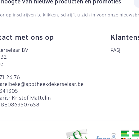
e hoogte van nieuwe producten en promoties
or op inschrijven te klikken, schrijft u zich in voor onze nieuws
act met ons op
Klanten
erselaar BV
FAQ
 32
ke
71 26 76
arelbeke@
apotheekdekerselaar.be
341305
aris:
Kristof Mattelin
:
BE0863507658